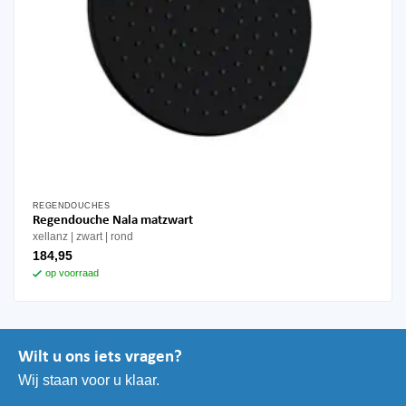
REGENDOUCHES
Regendouche Nala matzwart
xellanz
zwart
rond
184,95
op voorraad
Wilt u ons iets vragen?
Wij staan voor u klaar.