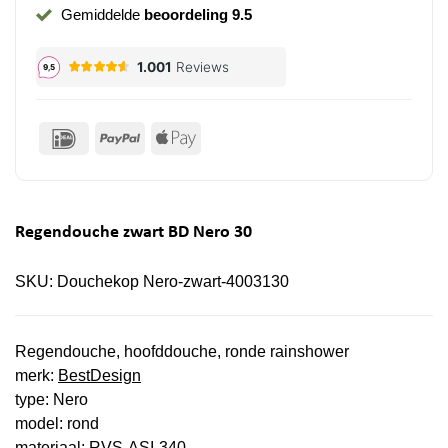
Gemiddelde
beoordeling 9.5
IDeal
PayPal
Apple
Pay
Regendouche zwart BD Nero 30
SKU:
Douchekop Nero-zwart-4003130
Regendouche, hoofddouche, ronde rainshower
merk:
BestDesign
type: Nero
model: rond
materiaal: RVS-ASI-340