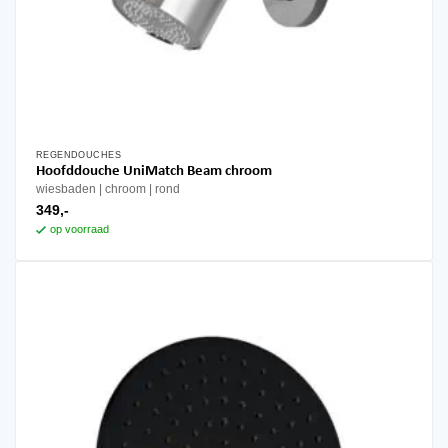
REGENDOUCHES
Hoofddouche UniMatch Beam chroom
wiesbaden
chroom
rond
349,-
op voorraad