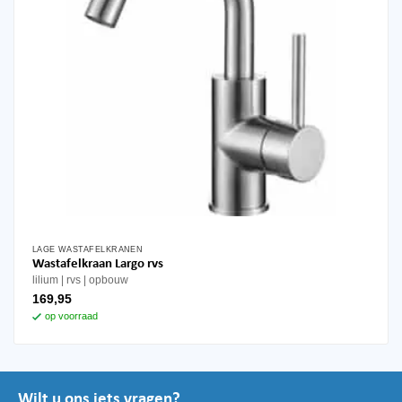
LAGE WASTAFELKRANEN
Wastafelkraan Largo rvs
lilium
rvs
opbouw
169,95
op voorraad
Wilt u ons iets vragen?