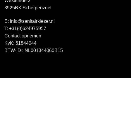
Westeinde 2
3925BX Scherpenzeel
E:
info@sanitairkiezer.nl
T:
+31(0)624975957
Contact opnemen
KvK: 51844044
BTW-ID : NL001344060B15
Copyright 2026 ©
Sanitairkiezer.nl
|
WordPress onderhoud