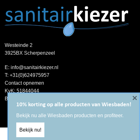
Westeinde 2
3925BX Scherpenzeel
E:
info@sanitairkiezer.nl
T:
+31(0)624975957
Contact opnemen
KvK: 51844044
×
BTW-ID : NL001344060B15
10% korting op alle producten van Wiesbaden!
Bekijk nu alle Wiesbaden producten en profiteer.
Bekijk nu!
Copyright 2026 ©
Sanitairkiezer.nl
|
WordPress onderhoud