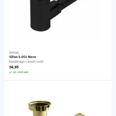
SIFONS
Sifon S-05L Nero
bestdesign
zwart
rond
56,95
op voorraad