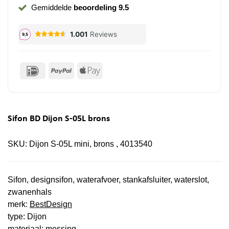
Gemiddelde
beoordeling 9.5
IDeal
PayPal
Apple
Pay
Sifon BD Dijon S-05L brons
SKU:
Dijon S-05L mini, brons , 4013540
Sifon, designsifon, waterafvoer, stankafsluiter, waterslot,
zwanenhals
merk:
BestDesign
type: Dijon
materiaal: messing