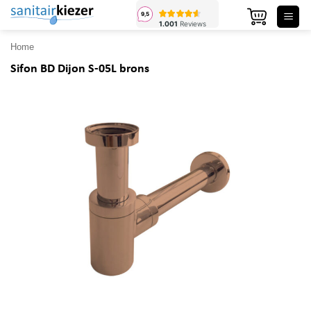
Ga
naar
inhoud
Home
Sifon BD Dijon S-05L brons