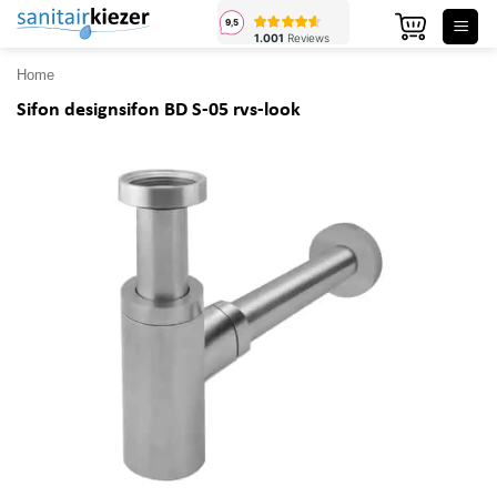
Ga
naar
inhoud
Home
Sifon designsifon BD S-05 rvs-look