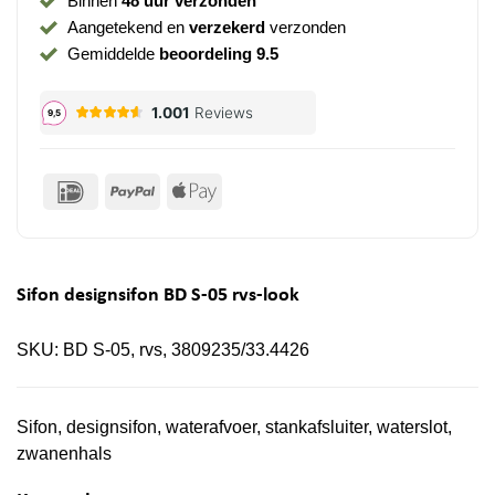
Binnen
48 uur verzonden
Aangetekend en
verzekerd
verzonden
Gemiddelde
beoordeling 9.5
IDeal
PayPal
Apple
Pay
Sifon designsifon BD S-05 rvs-look
SKU:
BD S-05, rvs, 3809235/33.4426
Sifon, designsifon, waterafvoer, stankafsluiter, waterslot,
zwanenhals