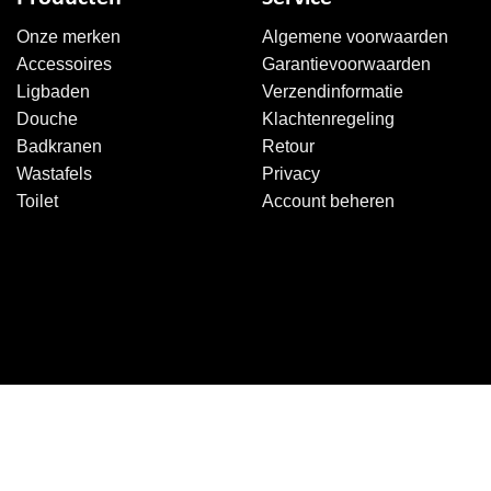
Onze merken
Algemene voorwaarden
Accessoires
Garantievoorwaarden
Ligbaden
Verzendinformatie
Douche
Klachtenregeling
Badkranen
Retour
Wastafels
Privacy
Toilet
Account beheren
Copyright 2026 ©
Sanitairkiezer.nl
|
WordPress onderhoud