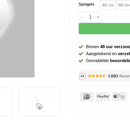
Spiegels
60 cm
80 cm
Spiegel BD Ballon met led
Binnen
48 uur verzon
Aangetekend en
verze
Gemiddelde
beoordeli
IDeal
PayPal
Ap
P