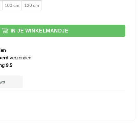
100 cm
120 cm
verlichting aantal
IN JE WINKELMANDJE
den
kerd
verzonden
ng 9.5
ple
ay