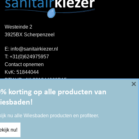
Westeinde 2
3925BX Scherpenzeel
E:
info@sanitairkiezer.nl
T:
+31(0)624975957
Contact opnemen
KvK: 51844044
BTW-ID : NL001344060B15
×
% korting op alle producten van
iesbaden!
ijk nu alle Wiesbaden producten en profiteer.
kijk nu!