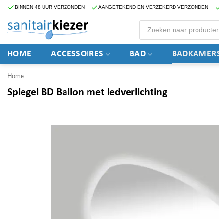
Ga
BINNEN 48 UUR VERZONDEN
AANGETEKEND EN VERZEKERD VERZONDEN
naar
Producten
zoeken
inhoud
HOME
ACCESSOIRES
BAD
BADKAMERS
Home
Spiegel BD Ballon met ledverlichting