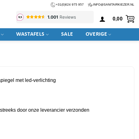
+31(0)624 975 957
INFO@SANITAIRKIEZER.NL
0,00
WASTAFELS
SALE
OVERIGE
iegel met led-verlichting
htstreeks door onze leverancier verzonden