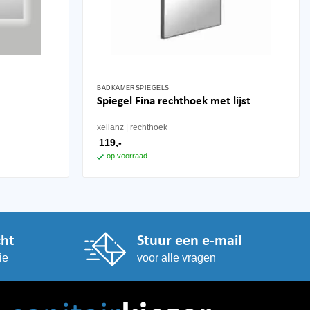
BADKAMERSPIEGELS
Spiegel Fina rechthoek met lijst
xellanz
rechthoek
119,-
op voorraad
cht
Stuur een e-mail
ie
voor alle vragen