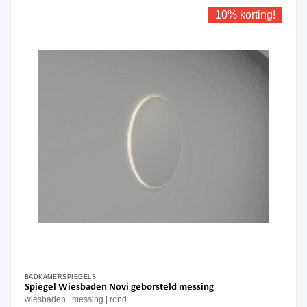
optie
10% korting!
kan
gekozen
worden
op
de
productpagina
BADKAMERSPIEGELS
Dit
Spiegel Wiesbaden Novi geborsteld messing
product
wiesbaden
messing
rond