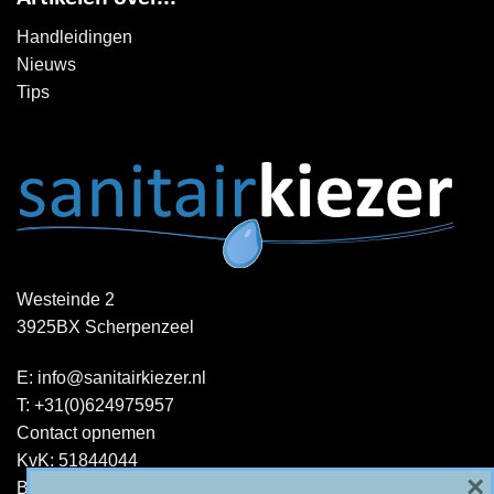
Handleidingen
Nieuws
Tips
Westeinde 2
3925BX Scherpenzeel
E:
info@sanitairkiezer.nl
T:
+31(0)624975957
Contact opnemen
KvK: 51844044
×
BTW-ID : NL001344060B15