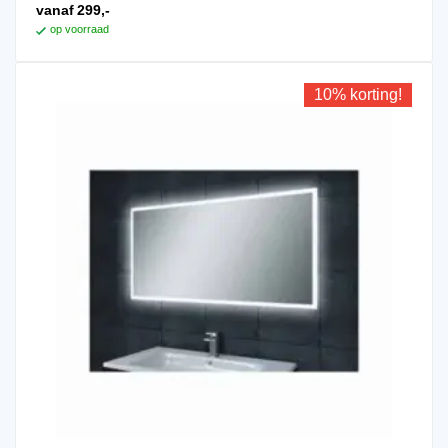
heeft
vanaf
299,-
meerdere
op voorraad
variaties.
Deze
optie
10% korting!
kan
gekozen
worden
op
de
productpagina