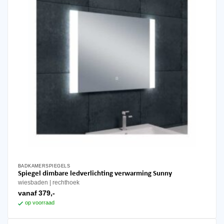
BADKAMERSPIEGELS
Dit
Spiegel dimbare ledverlichting verwarming Sunny
product
wiesbaden
rechthoek
heeft
vanaf
379,-
meerdere
op voorraad
variaties.
Deze