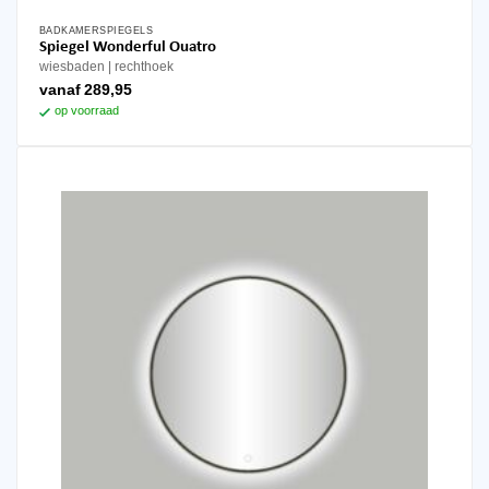
BADKAMERSPIEGELS
Dit
Spiegel Wonderful Ouatro
product
wiesbaden
rechthoek
heeft
vanaf
289,95
meerdere
op voorraad
variaties.
Deze
optie
kan
gekozen
worden
op
de
productpagina