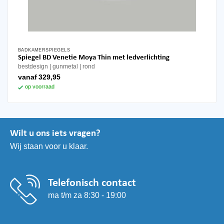
BADKAMERSPIEGELS
Dit
Spiegel BD Venetie Moya Thin met ledverlichting
product
bestdesign
gunmetal
rond
heeft
vanaf
329,95
meerdere
op voorraad
variaties.
Deze
optie
kan
Wilt u ons iets vragen?
gekozen
Wij staan voor u klaar.
worden
op
de
productpagina
Telefonisch contact
ma t/m za 8:30 - 19:00