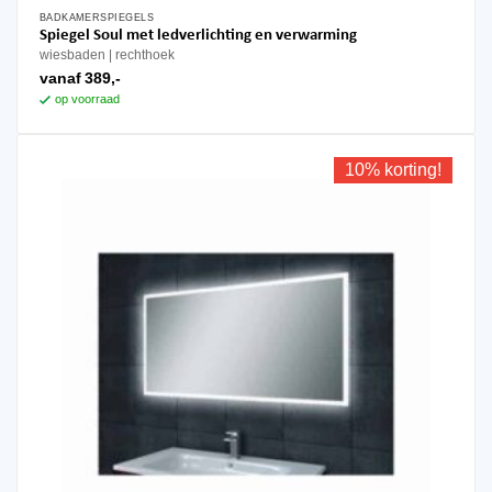
BADKAMERSPIEGELS
Dit
Spiegel Soul met ledverlichting en verwarming
product
wiesbaden
rechthoek
heeft
vanaf
389,-
meerdere
op voorraad
variaties.
Deze
optie
10% korting!
kan
gekozen
worden
op
de
productpagina