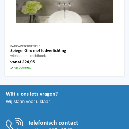
BADKAMERSPIEGELS
Dit
Spiegel Giro met ledverlichting
product
wiesbaden
rechthoek
heeft
vanaf
224,95
meerdere
op voorraad
variaties.
Deze
optie
kan
Wilt u ons iets vragen?
gekozen
Wij staan voor u klaar.
worden
op
de
productpagina
Telefonisch contact