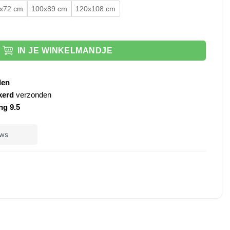
x72 cm
100x89 cm
120x108 cm
hting en verwarming aantal
IN JE WINKELMANDJE
den
kerd
verzonden
ng 9.5
ple
ay