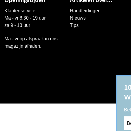
Openingstijden
Artikelen over...
Klantenservice
Handleidingen
Ma - vr 8.30 - 19 uur
Nieuws
za 9 - 13 uur
Tips
Ma - vr op afspraak in ons
magazijn afhalen.
10
W
Bek
Be