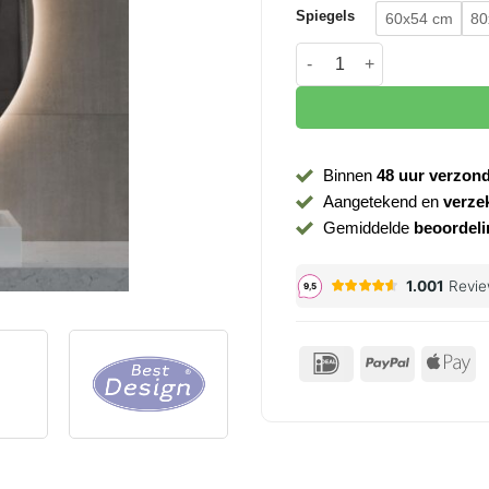
Spiegels
60x54 cm
80
Spiegel Sunset met verlic
Binnen
48 uur verzon
Aangetekend en
verze
Gemiddelde
beoordeli
IDeal
PayPal
Ap
P