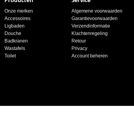
Producten
Service
Onze merken
Algemene voorwaarden
Accessoires
Garantievoorwaarden
Ligbaden
Verzendinformatie
Douche
Klachtenregeling
Badkranen
Retour
Wastafels
Privacy
Toilet
Account beheren
Copyright 2026 ©
Sanitairkiezer.nl
|
WordPress onderhoud