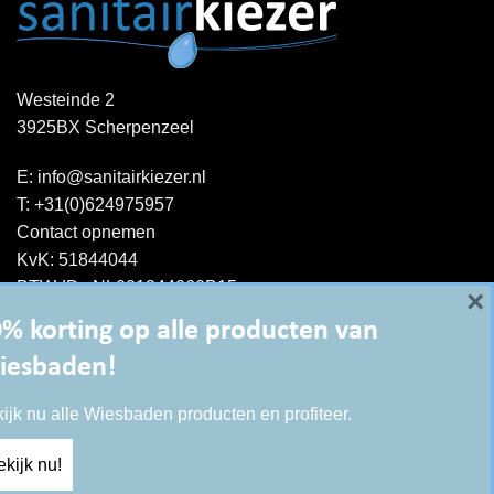
Westeinde 2
3925BX Scherpenzeel
E:
info@sanitairkiezer.nl
T:
+31(0)624975957
Contact opnemen
KvK: 51844044
BTW-ID : NL001344060B15
×
% korting op alle producten van
iesbaden!
ijk nu alle Wiesbaden producten en profiteer.
kijk nu!