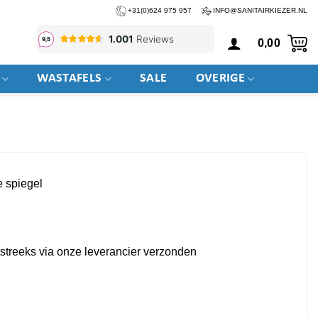
+31(0)624 975 957
INFO@SANITAIRKIEZER.NL
0,00
WASTAFELS
SALE
OVERIGE
e spiegel
htstreeks via onze leverancier verzonden