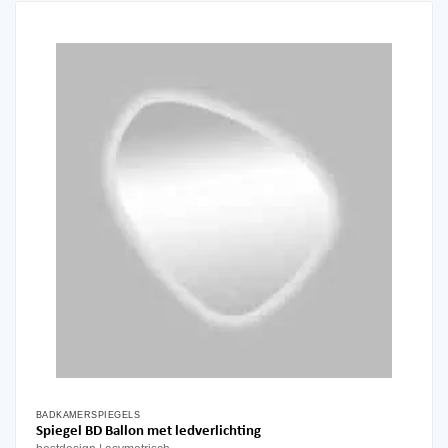
BADKAMERSPIEGELS
Dit
Spiegel BD Ballon met ledverlichting
product