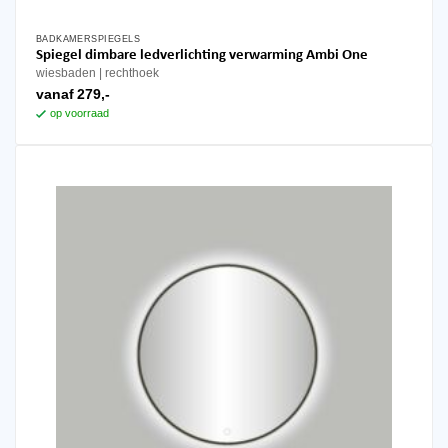
BADKAMERSPIEGELS
Dit
Spiegel dimbare ledverlichting verwarming Ambi One
product
wiesbaden
rechthoek
heeft
vanaf
279,-
meerdere
op voorraad
variaties.
Deze
optie
kan
gekozen
worden
op
de
productpagina