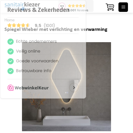
Ga
naar
inhoud
Home
Spiegel WIeber met verlichting en verwarming