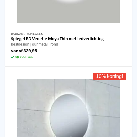
BADKAMERSPIEGELS
Dit
Spiegel BD Venetie Moya Thin met ledverlichting
product
bestdesign
gunmetal
rond
heeft
vanaf
329,95
meerdere
op voorraad
variaties.
Deze
optie
10% korting!
kan
gekozen
worden
op
de
productpagina