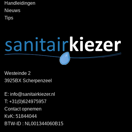
Handleidingen
Nieuws
Tips
Westeinde 2
3925BX Scherpenzeel
E:
info@sanitairkiezer.nl
T:
+31(0)624975957
Contact opnemen
KvK: 51844044
BTW-ID : NL001344060B15