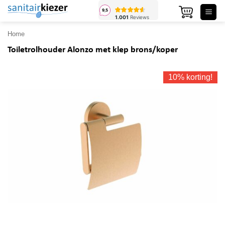
Ga
naar
inhoud
Home
Toiletrolhouder Alonzo met klep brons/koper
10% korting!