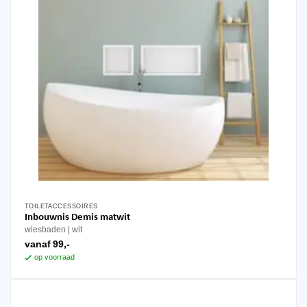
TOILETACCESSOIRES
Dit
Inbouwnis Demis matwit
product
wiesbaden
wit
heeft
vanaf
99,-
meerdere
op voorraad
variaties.
Deze
optie