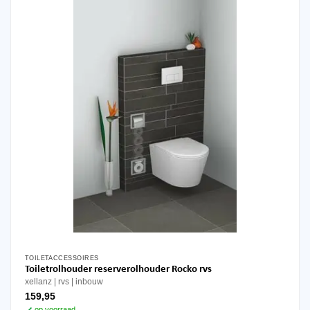
kan
gekozen
worden
op
de
productpagina
TOILETACCESSOIRES
Toiletrolhouder reserverolhouder Rocko rvs
xellanz
rvs
inbouw
159,95
op voorraad