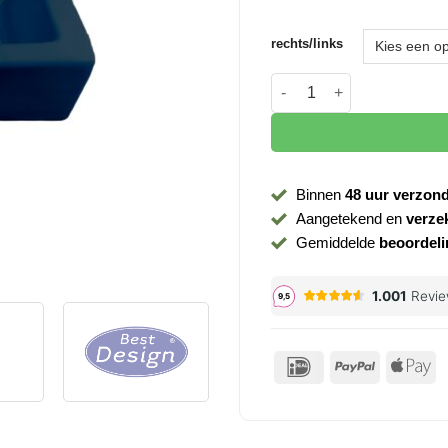
rechts/links
Toiletwastafel BD Farnett
Binnen
48 uur verzon
Aangetekend en
verze
Gemiddelde
beoordeli
IDeal
PayPal
Ap
P