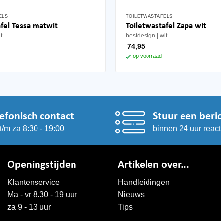
ELS
TOILETWASTAFELS
afel Tessa matwit
Toiletwastafel Zapa wit
it
bestdesign
wit
74,95
op voorraad
lefonisch contact
Stuur een beri
t/m za 8:30 - 19:00
binnen 24 uur react
Openingstijden
Artikelen over...
Klantenservice
Handleidingen
Ma - vr 8.30 - 19 uur
Nieuws
za 9 - 13 uur
Tips