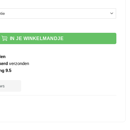
a donkerblauw L/R aantal
IN JE WINKELMANDJE
den
kerd
verzonden
ng 9.5
ple
ay