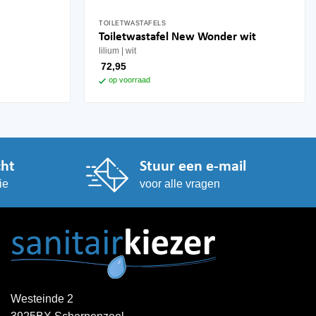
TOILETWASTAFELS
Dit
Toiletwastafel New Wonder wit
product
lilium
wit
heeft
72,95
meerdere
op voorraad
variaties.
Deze
optie
kan
gekozen
cht
Stuur een e-mail
worden
ie
voor alle vragen
op
de
productpagina
Westeinde 2