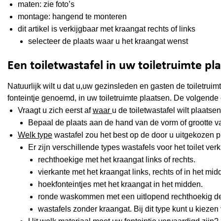
maten: zie foto’s
montage: hangend te monteren
dit artikel is verkijgbaar met kraangat rechts of links
selecteer de plaats waar u het kraangat wenst
Een toiletwastafel in uw toiletruimte pl
Natuurlijk wilt u dat u,uw gezinsleden en gasten de toiletru
fonteintje genoemd, in uw toiletruimte plaatsen. De volgend
Vraagt u zich eerst af
waar
u de toiletwastafel wilt plaatsen
Bepaal de plaats aan de hand van de vorm of grootte va
Welk type
wastafel zou het best op de door u uitgekozen 
Er zijn verschillende types wastafels voor het toilet verk
rechthoekige met het kraangat links of rechts.
vierkante met het kraangat links, rechts of in het mi
hoekfonteintjes met het kraangat in het midden.
ronde waskommen met een uitlopend rechthoekig de
wastafels zonder kraangat. Bij dit type kunt u kieze