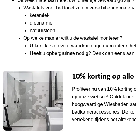
Uit
welk materiaal
moet uw fonteintje vervaardigd zijn?
Wastafels voor het toilet zijn in verschillende materia
keramiek
gietmarmer
natuursteen
Op welke manier
wilt u de wastafel monteren?
U kunt kiezen voor wandmontage ( u monteert het 
Heeft u opbergruimte nodig? Denk dan eens aan he
10% korting op all
Profiteer nu van 10% korting 
op onze website! Ontdek ons 
hoogwaardige Wiesbaden sani
badkameraccessoires. De kor
verrekend tijdens het afrekene