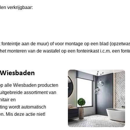
len verkrijgbaar:
fonteintje aan de muur) of voor montage op een blad (opzetwast
t monteren van de wastafel op een fonteinkast i.c.m. een font
e Wiesbaden
op alle
Wiesbaden
producten
uitgebreide assortiment van
tair en
ting wordt automatisch
n. Mis deze actie niet!