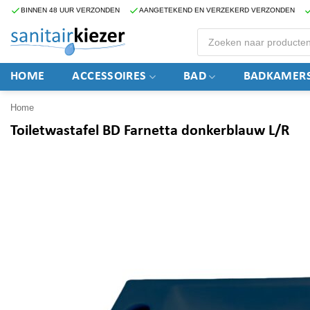
Ga
BINNEN 48 UUR VERZONDEN
AANGETEKEND EN VERZEKERD VERZONDEN
naar
Producten
zoeken
inhoud
HOME
ACCESSOIRES
BAD
BADKAMERS
Home
Toiletwastafel BD Farnetta donkerblauw L/R