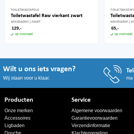
TOILETWASTAFELS
TOILETWASTAF
Toiletwastafel Raw vierkant zwart
Toiletwast
wiesbaden
zwart
wiesbaden
w
129,-
65,-
op voorraad
op voorraad
Wilt u ons iets vragen?
Te
ma 
Wij staan voor u klaar.
Producten
Service
Onze merken
Algemene voorwaarden
Accessoires
Garantievoorwaarden
Ligbaden
Verzendinformatie
Douche
Klachtenregeling