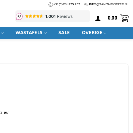
+31(0)624 975 957
INFO@SANITAIRKIEZER.NL
0,00
WASTAFELS
SALE
OVERIGE
lauw