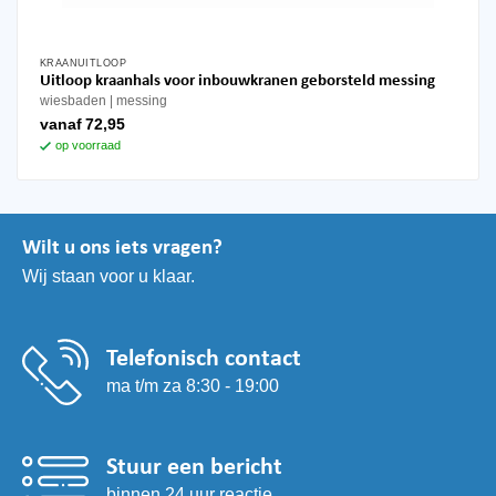
KRAANUITLOOP
Dit
Uitloop kraanhals voor inbouwkranen geborsteld messing
product
wiesbaden
messing
heeft
vanaf
72,95
meerdere
op voorraad
variaties.
Deze
optie
kan
Wilt u ons iets vragen?
gekozen
Wij staan voor u klaar.
worden
op
de
productpagina
Telefonisch contact
ma t/m za 8:30 - 19:00
Stuur een bericht
binnen 24 uur reactie