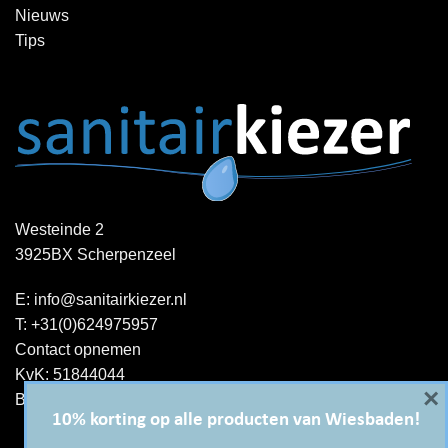
Nieuws
Tips
Westeinde 2
3925BX Scherpenzeel
E:
info@sanitairkiezer.nl
T:
+31(0)624975957
Contact opnemen
KvK: 51844044
×
BTW-ID : NL001344060B15
10% korting op alle producten van Wiesbaden!