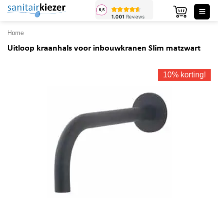
Ga
naar
inhoud
Home
Uitloop kraanhals voor inbouwkranen Slim matzwart
10% korting!