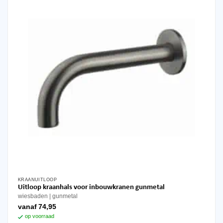
KRAANUITLOOP
Dit
Uitloop kraanhals voor inbouwkranen gunmetal
product
wiesbaden
gunmetal
heeft
vanaf
74,95
meerdere
op voorraad
variaties.