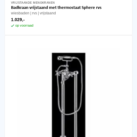
VRIJSTAANDE MENGKRANEN
Badkraan vrijstaand met thermostaat Sphere rvs
wiesbaden
rvs
vrijstaand
1.029,-
op voorraad