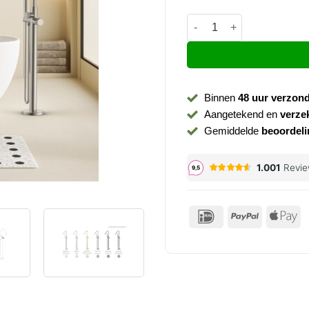
Vrijstaande badkraan Stria
Binnen
48 uur verzon
Aangetekend en
verze
Gemiddelde
beoordeli
IDeal
PayPal
Ap
P