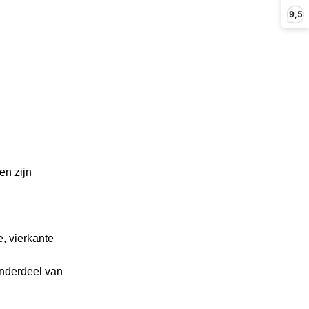
9,5
en zijn
e, vierkante
onderdeel van