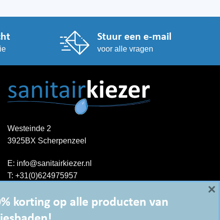
cht
Stuur een e-mail
ie
voor alle vragen
Westeinde 2
3925BX Scherpenzeel
E:
info@sanitairkiezer.nl
T:
+31(0)624975957
×
Contact opnemen
KvK: 51844044
% korting op alle producten van
BTW-ID : NL001344060B15
iesbaden!