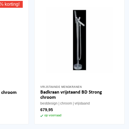
% korting!
VRIJSTAANDE MENGKRANEN
Badkraan vrijstaand BD Strong
e chroom
chroom
bestdesign
chroom
vrijstaand
679,95
op voorraad