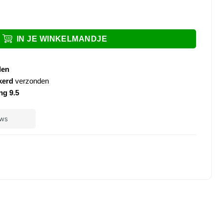
 rvs aantal
IN JE WINKELMANDJE
den
kerd
verzonden
ng 9.5
ple
ay