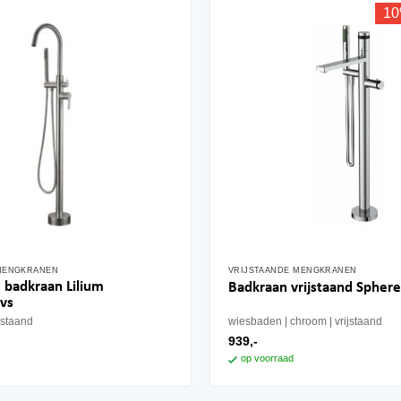
10
MENGKRANEN
VRIJSTAANDE MENGKRANEN
e badkraan Lilium
Badkraan vrijstaand Spher
rvs
ijstaand
wiesbaden
chroom
vrijstaand
939,-
op voorraad