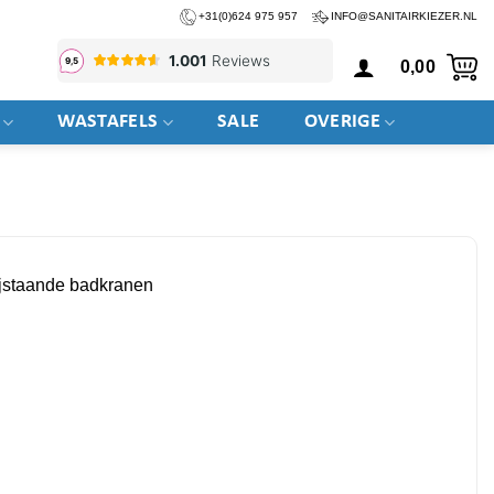
+31(0)624 975 957
INFO@SANITAIRKIEZER.NL
0,00
WASTAFELS
SALE
OVERIGE
ijstaande badkranen