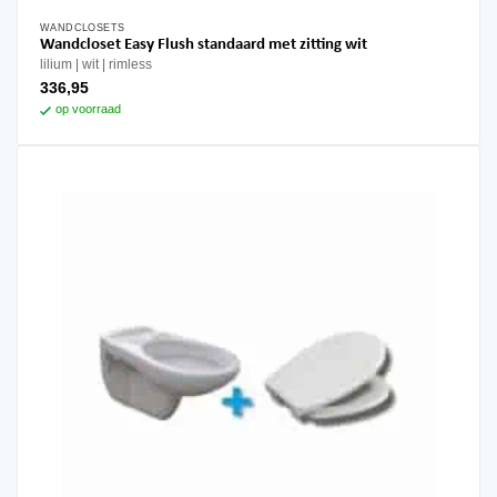
WANDCLOSETS
Wandcloset Easy Flush standaard met zitting wit
lilium
wit
rimless
336,95
op voorraad