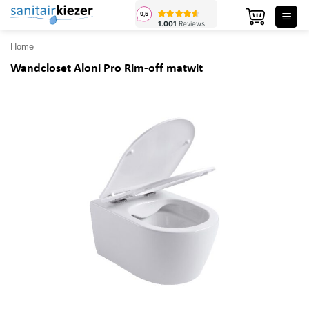
Ga
naar
inhoud
Home
Wandcloset Aloni Pro Rim-off matwit