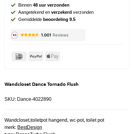
Binnen
48 uur verzonden
Aangetekend en
verzekerd
verzonden
Gemiddelde
beoordeling 9.5
IDeal
PayPal
Apple
Pay
Wandcloset Dance Tornado Flush
SKU:
Dance-4022890
Wandcloset,toiletpot hangend, wc-pot, toilet pot
merk:
BestDesign