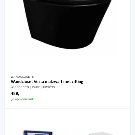
WANDCLOSETS
Wandcloset Vesta matzwart met zitting
wiesbaden
zwart
rimless
489,-
op voorraad