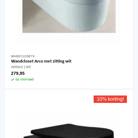
WANDCLOSETS
Wandcloset Arco met zitting wit
xellanz
wit
279,95
op voorraad
10% korting!