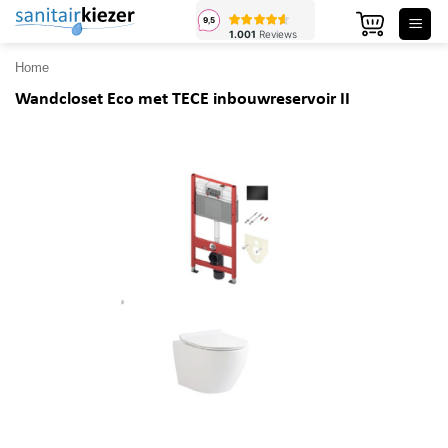
Ga
naar
inhoud
Home
Wandcloset Eco met TECE inbouwreservoir II