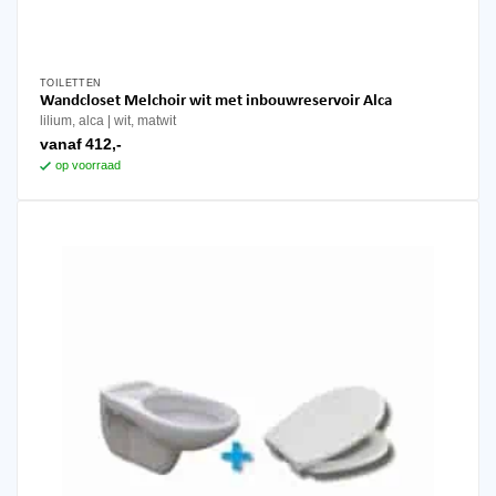
TOILETTEN
Dit
Wandcloset Melchoir wit met inbouwreservoir Alca
product
lilium, alca
wit, matwit
heeft
vanaf
412,-
meerdere
op voorraad
variaties.
Deze
optie
kan
gekozen
worden
op
de
productpagina