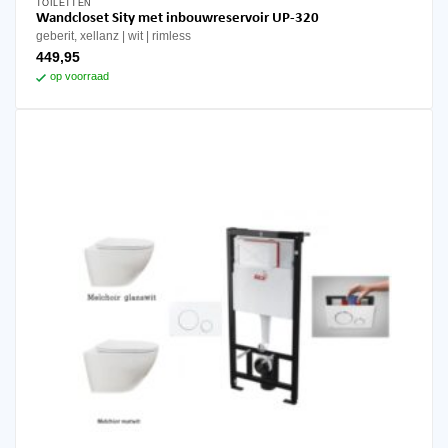
TOILETTEN
Wandcloset Sity met inbouwreservoir UP-320
geberit, xellanz
wit
rimless
449,95
op voorraad