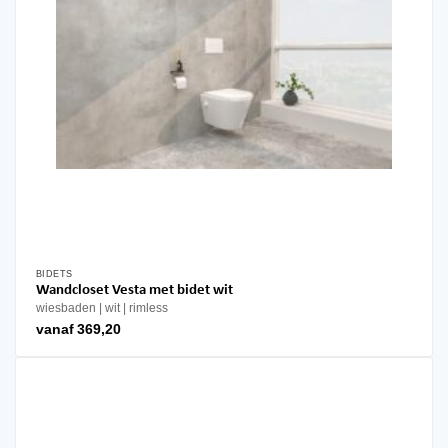
de
productpagina
BIDETS
Dit
Wandcloset Vesta met bidet wit
product
wiesbaden
wit
rimless
heeft
vanaf
369,20
meerdere
variaties.
Deze
optie
kan
gekozen