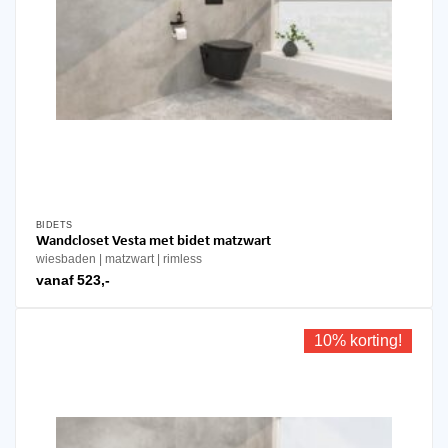
BIDETS
Dit
Wandcloset Vesta met bidet matzwart
product
wiesbaden
matzwart
rimless
heeft
vanaf
523,-
meerdere
variaties.
Deze
10% korting!
optie
kan
gekozen
worden
op