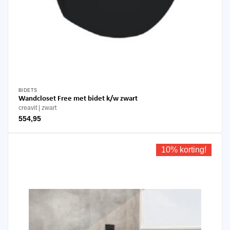
BIDETS
Wandcloset Free met bidet k/w zwart
creavit
zwart
554,95
10% korting!