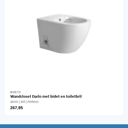
worden
op
de
productpagina
BIDETS
Wandcloset Darlo met bidet en toiletbril
aloni
wit
rimless
267,95