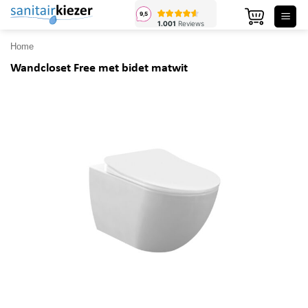
Ga
naar
inhoud
Home
Wandcloset Free met bidet matwit