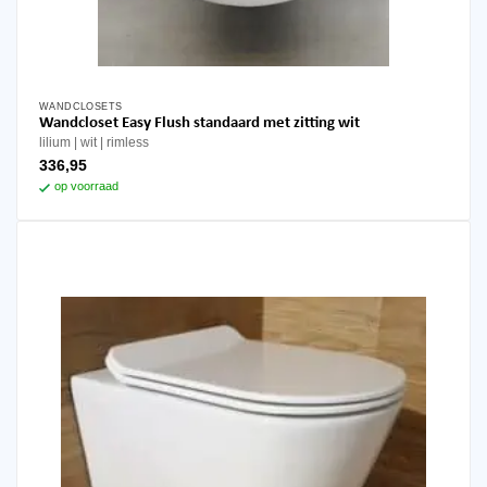
WANDCLOSETS
Wandcloset Easy Flush standaard met zitting wit
lilium
wit
rimless
336,95
op voorraad