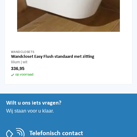
WANDCLOSETS
Wandcloset Easy Flush standaard met zitting
lilium
wit
336,95
op voorraad
Wilt u ons iets vragen?
Wij staan voor u klaar.
Telefonisch contact