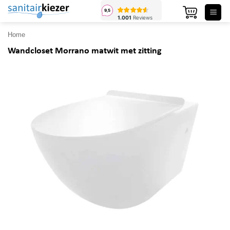
Ga
naar
inhoud
Home
Wandcloset Morrano matwit met zitting