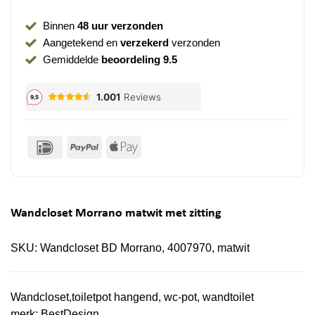
Binnen
48 uur verzonden
Aangetekend en
verzekerd
verzonden
Gemiddelde
beoordeling 9.5
IDeal
PayPal
Apple
Pay
Wandcloset Morrano matwit met zitting
SKU:
Wandcloset BD Morrano, 4007970, matwit
Wandcloset,toiletpot hangend, wc-pot, wandtoilet
merk:
BestDesign