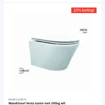
10% korting!
WANDCLOSETS
Wandcloset Vesta Junior met zitting wit