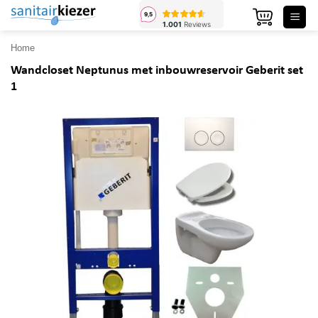
Ga
naar
inhoud
Home
Wandcloset Neptunus met inbouwreservoir Geberit set
1