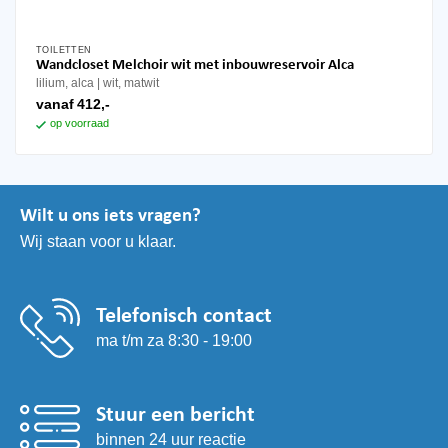
TOILETTEN
Dit
Wandcloset Melchoir wit met inbouwreservoir Alca
product
lilium, alca
wit, matwit
heeft
vanaf
412,-
meerdere
op voorraad
variaties.
Deze
optie
kan
Wilt u ons iets vragen?
gekozen
Wij staan voor u klaar.
worden
op
de
productpagina
Telefonisch contact
ma t/m za 8:30 - 19:00
Stuur een bericht
binnen 24 uur reactie