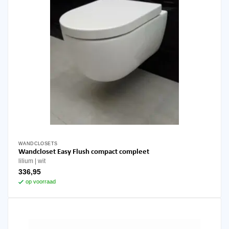
WANDCLOSETS
Wandcloset Easy Flush compact compleet
lilium
wit
336,95
op voorraad