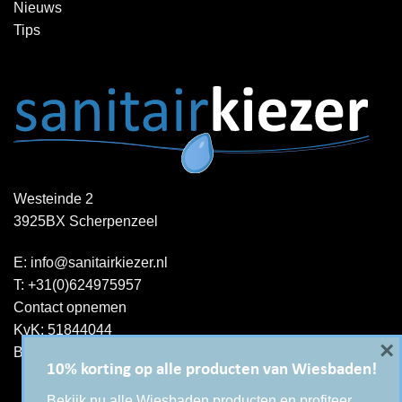
Nieuws
Tips
Westeinde 2
3925BX Scherpenzeel
E:
info@sanitairkiezer.nl
T:
+31(0)624975957
Contact opnemen
KvK: 51844044
×
BTW-ID : NL001344060B15
10% korting op alle producten van Wiesbaden!
Bekijk nu alle Wiesbaden producten en profiteer.