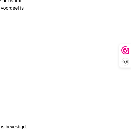
e pot wordt
 voordeel is
9,5
 is bevestigd.