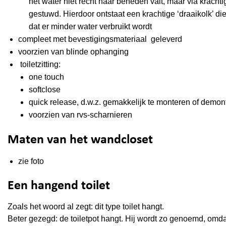
het water niet recht naar beneden valt, maar via krach
gestuwd. Hierdoor ontstaat een krachtige ‘draaikolk’ die
dat er minder water verbruikt wordt
compleet met bevestigingsmateriaal geleverd
voorzien van blinde ophanging
toiletzitting:
one touch
softclose
quick release, d.w.z. gemakkelijk te monteren of demon
voorzien van rvs-scharnieren
Maten van het wandcloset
zie foto
Een hangend toilet
Zoals het woord al zegt: dit type toilet hangt.
Beter gezegd: de toiletpot hangt. Hij wordt zo genoemd, omdat