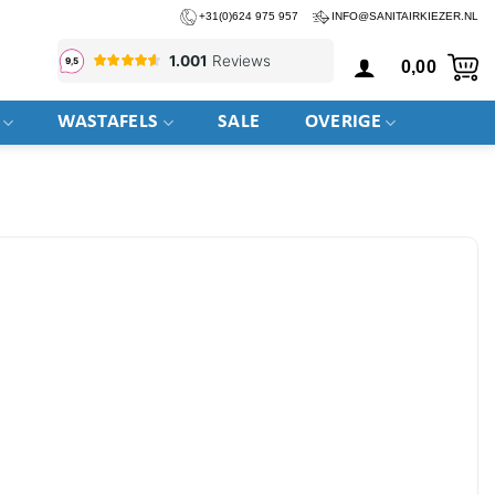
+31(0)624 975 957
INFO@SANITAIRKIEZER.NL
0,00
WASTAFELS
SALE
OVERIGE