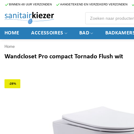
Ga
BINNEN 48 UUR VERZONDEN
AANGETEKEND EN VERZEKERD VERZONDEN
naar
Producten
zoeken
inhoud
HOME
ACCESSOIRES
BAD
BADKAMERS
Home
Wandcloset Pro compact Tornado Flush wit
-28%