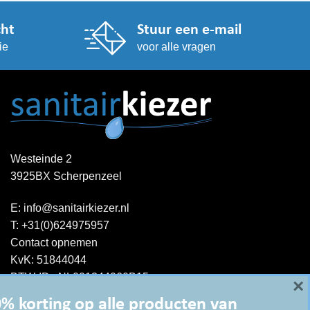
cht
Stuur een e-mail
ie
voor alle vragen
Westeinde 2
3925BX Scherpenzeel
E:
info@sanitairkiezer.nl
T:
+31(0)624975957
Contact opnemen
KvK: 51844044
BTW-ID : NL001344060B15
×
% korting op alle producten van