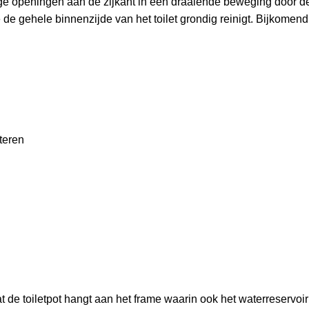
tige openingen aan de zijkant in een draaiende beweging door d
 de gehele binnenzijde van het toilet grondig reinigt. Bijkomend
teren
 de toiletpot hangt aan het frame waarin ook het waterreservoir