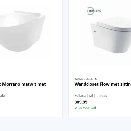
WANDCLOSETS
t Morrano matwit met
Wandcloset Flow met zittin
atwit
xellanz
wit
rimless
309,95
op voorraad