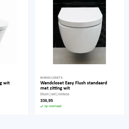
WANDCLOSETS
Wandcloset Easy Flush standaard
g wit
met zitting wit
lilium
wit
rimless
336,95
op voorraad