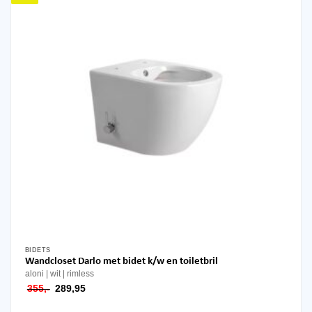
BIDETS
Wandcloset Darlo met bidet k/w en toiletbril
aloni
wit
rimless
oorspronkelijke
huidige
355,-
289,95
prijs
prijs
was:
is: