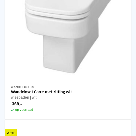
WANDCLOSETS
Wandcloset Carre met zitting wit
wiesbaden
wit
369,-
op voorraad
-18%