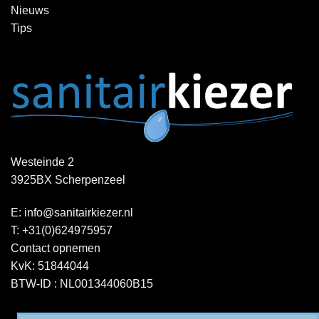
Nieuws
Tips
Westeinde 2
3925BX Scherpenzeel
E:
info@sanitairkiezer.nl
T:
+31(0)624975957
Contact opnemen
KvK: 51844044
BTW-ID : NL001344060B15