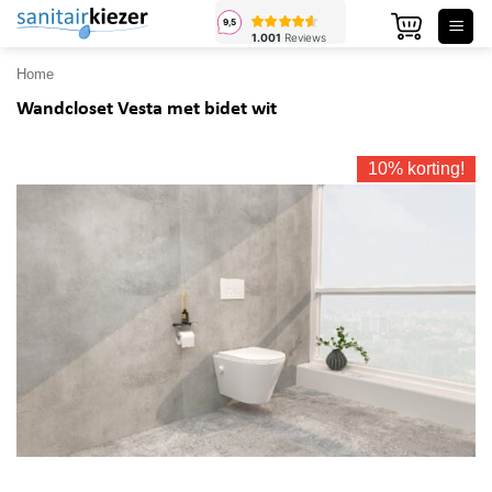
Ga
naar
inhoud
Home
Wandcloset Vesta met bidet wit
10% korting!