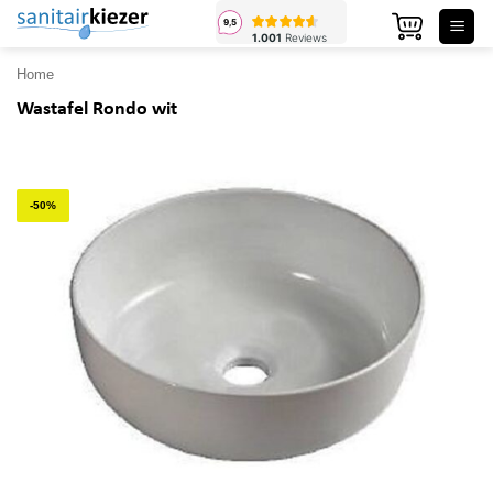
Ga
naar
inhoud
Home
Wastafel Rondo wit
-50%