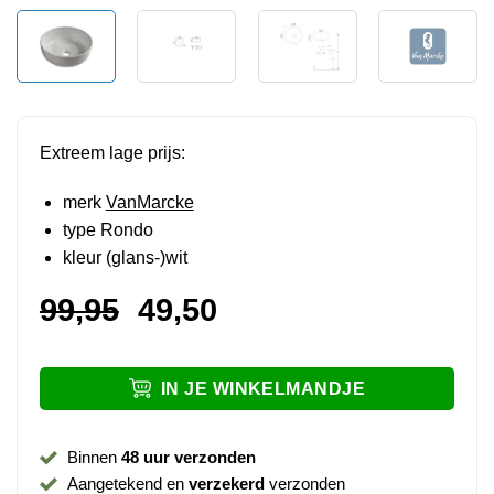
Extreem lage prijs:
merk
VanMarcke
type Rondo
kleur (glans-)wit
Oorspronkelijke
Huidige
99,95
49,50
prijs
prijs
was:
is:
IN JE WINKELMANDJE
99,95.
49,50.
Binnen
48 uur verzonden
Aangetekend en
verzekerd
verzonden