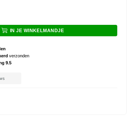
twit aantal
IN JE WINKELMANDJE
den
kerd
verzonden
ng 9.5
ple
ay