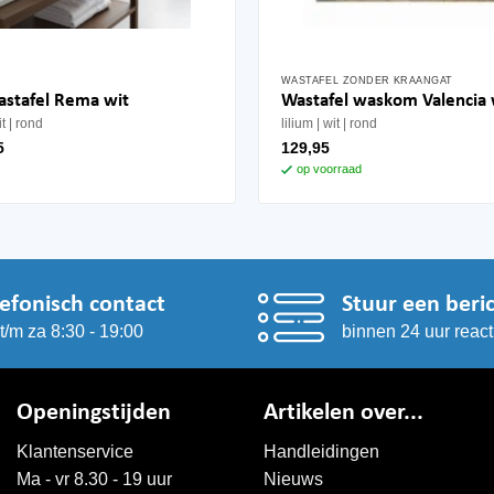
WASTAFEL ZONDER KRAANGAT
stafel Rema wit
Wastafel waskom Valencia 
it
rond
lilium
wit
rond
5
129,95
op voorraad
lefonisch contact
Stuur een beri
t/m za 8:30 - 19:00
binnen 24 uur react
Openingstijden
Artikelen over...
Klantenservice
Handleidingen
Ma - vr 8.30 - 19 uur
Nieuws