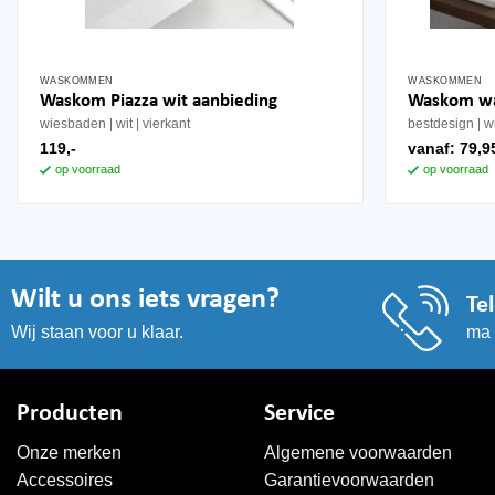
WASKOMMEN
WASKOMMEN
Waskom Piazza wit aanbieding
Waskom wa
wiesbaden
wit
vierkant
bestdesign
w
119,-
vanaf:
79,9
op voorraad
op voorraad
Wilt u ons iets vragen?
Te
ma 
Wij staan voor u klaar.
Producten
Service
Onze merken
Algemene voorwaarden
Accessoires
Garantievoorwaarden