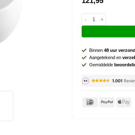
121,95
Wastafel waskom Haver ma
Binnen
48 uur verzon
Aangetekend en
verze
Gemiddelde
beoordeli
IDeal
PayPal
Ap
P