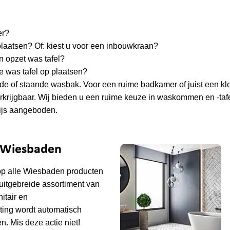
er?
l plaatsen? Of: kiest u voor een inbouwkraan?
n opzet was tafel?
e was tafel op plaatsen?
e of staande wasbak. Voor een ruime badkamer of juist een kl
rijgbaar. Wij bieden u een ruime keuze in waskommen en -tafe
rijs aangeboden.
e Wiesbaden
op alle
Wiesbaden
producten
uitgebreide assortiment van
tair en
ting wordt automatisch
n. Mis deze actie niet!