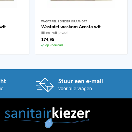
WASTAFEL ZONDER KRAANGAT
wit
Wastafel waskom Acosta wit
lilium
wit
ovaal
174,95
op voorraad
cht
Stuur een e-mail
ie
voor alle vragen