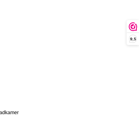
9,5
badkamer