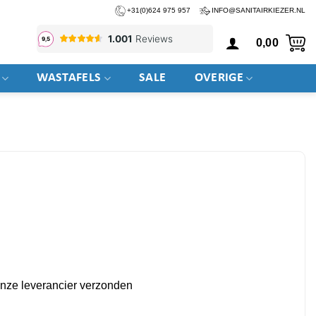
+31(0)624 975 957
INFO@SANITAIRKIEZER.NL
0,00
WASTAFELS
SALE
OVERIGE
 onze leverancier verzonden