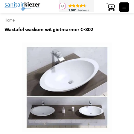
Ga
naar
inhoud
Home
Wastafel waskom wit gietmarmer C-802