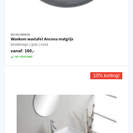
WASKOMMEN
Waskom wastafel Ancona matgrijs
bestdesign
grijs
rond
vanaf:
160,-
op voorraad
10% korting!