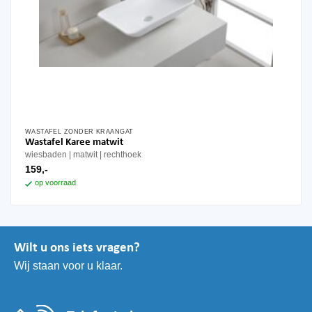
WASTAFEL ZONDER KRAANGAT
Wastafel Karee matwit
wiesbaden
matwit
rechthoek
159,-
op voorraad
Wilt u ons iets vragen?
Wij staan voor u klaar.