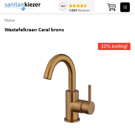
Ga
naar
inhoud
Home
Wastafelkraan Caral brons
10% korting!