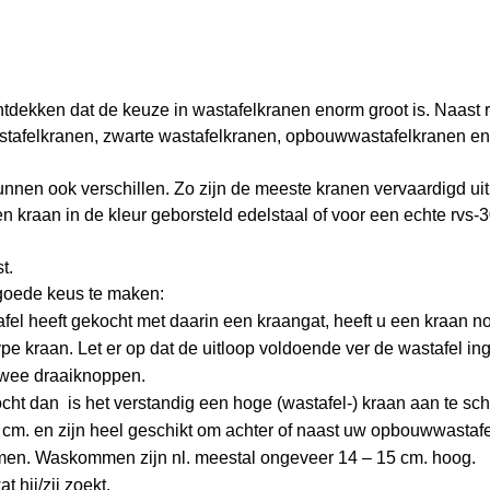
ontdekken dat de keuze in wastafelkranen enorm groot is. Naast 
astafelkranen, zwarte wastafelkranen, opbouwwastafelkranen en
unnen ook verschillen. Zo zijn de meeste kranen vervaardigd ui
 kraan in de kleur geborsteld edelstaal of voor een echte rvs-
t.
goede keus te maken:
fel heeft gekocht met daarin een kraangat, heeft u een kraan n
e kraan. Let er op dat de uitloop voldoende ver de wastafel in
 twee draaiknoppen.
ht dan is het verstandig een hoge (wastafel-) kraan aan te sc
m. en zijn heel geschikt om achter of naast uw opbouwwastafel
men. Waskommen zijn nl. meestal ongeveer 14 – 15 cm. hoog.
 hij/zij zoekt.