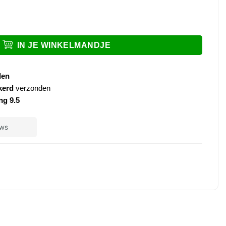
om aantal
IN JE WINKELMANDJE
den
kerd
verzonden
ng 9.5
ple
ay