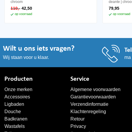
chroom
deante
chro
oorspronkelijke
huidige
110,-
42,50
79,95
prijs
prijs
op voorraad
op voorraad
was:
is:
110,-.
42,50.
Wilt u ons iets vragen?
Te
ma 
Wij staan voor u klaar.
Producten
Service
Onze merken
Algemene voorwaarden
Accessoires
Garantievoorwaarden
Ligbaden
Verzendinformatie
Douche
Klachtenregeling
Badkranen
Retour
Wastafels
Privacy