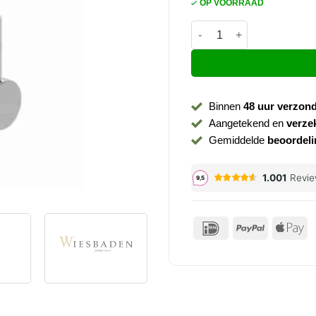
OP VOORRAAD
Wastafelkraan Caral chro
Binnen
48 uur verzon
Aangetekend en
verze
Gemiddelde
beoordeli
IDeal
PayPal
Ap
P