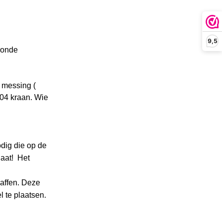
9,5
ronde
t messing (
304 kraan. Wie
odig die op de
gaat! Het
haffen. Deze
 te plaatsen.