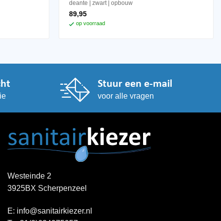
deante
zwart
opbouw
89,95
op voorraad
cht
Stuur een e-mail
ie
voor alle vragen
Westeinde 2
3925BX Scherpenzeel
E:
info@sanitairkiezer.nl