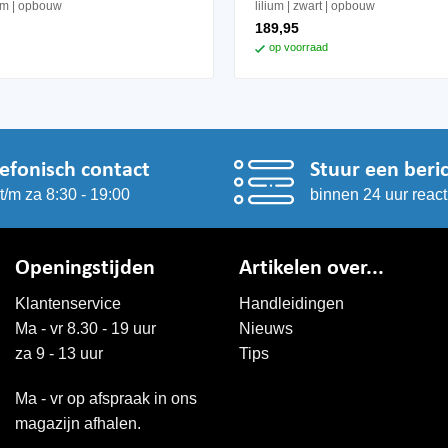
om
opbouw
lilium
zwart
opbouw
189,95
op voorraad
lefonisch contact
Stuur een beri
t/m za 8:30 - 19:00
binnen 24 uur react
Openingstijden
Artikelen over...
Klantenservice
Handleidingen
Ma - vr 8.30 - 19 uur
Nieuws
za 9 - 13 uur
Tips
Ma - vr op afspraak in ons
magazijn afhalen.