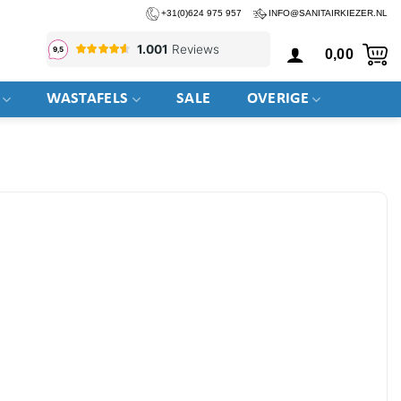
+31(0)624 975 957
INFO@SANITAIRKIEZER.NL
0,00
WASTAFELS
SALE
OVERIGE
n