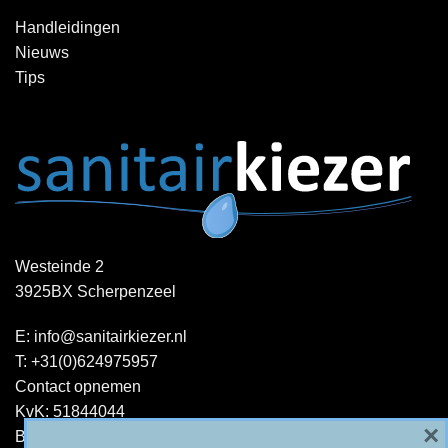
Handleidingen
Nieuws
Tips
Westeinde 2
3925BX Scherpenzeel
E:
info@sanitairkiezer.nl
T:
+31(0)624975957
Contact opnemen
KvK: 51844044
×
BTW-ID : NL001344060B15