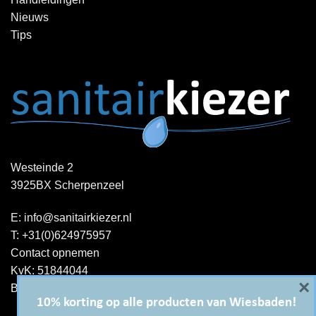
Nieuws
Tips
Westeinde 2
3925BX Scherpenzeel
E:
info@sanitairkiezer.nl
T:
+31(0)624975957
Contact opnemen
KvK: 51844044
×
BTW-ID : NL001344060B15
10% korting op alle producten van Wiesbaden!