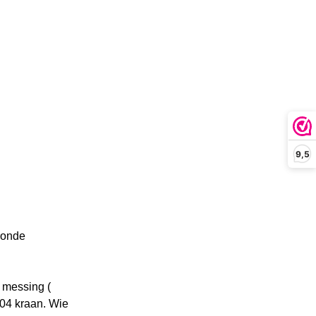
9,5
ronde
t messing (
304 kraan. Wie