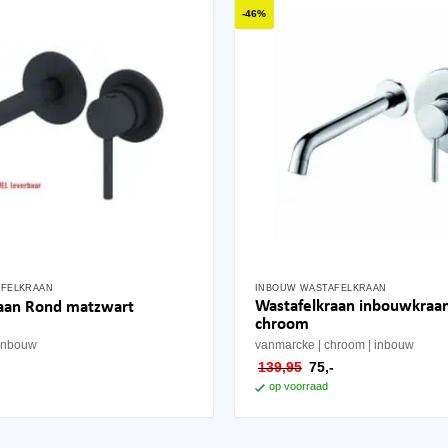
-46%
AFELKRAAN
INBOUW WASTAFELKRAAN
Wastafelkraan inbouwkraa
raan Rond matzwart
chroom
inbouw
vanmarcke
chroom
inbouw
pronkelijke
huidige
oorspronkelijke
huidige
-
139,95
75,-
s
prijs
prijs
prijs
op voorraad
:
is:
was:
is:
95.
95,-.
139,95.
75,-.