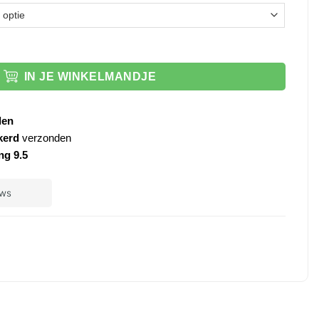
 aantal
IN JE WINKELMANDJE
den
kerd
verzonden
ng 9.5
ple
ay