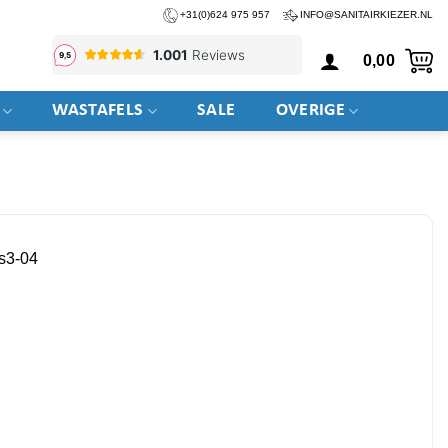
+31(0)624 975 957
INFO@SANITAIRKIEZER.NL
0,00
WASTAFELS
SALE
OVERIGE
vs3-04