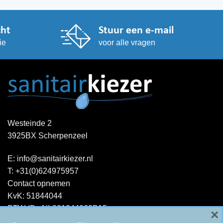
cht
Stuur een e-mail
ie
voor alle vragen
Westeinde 2
3925BX Scherpenzeel
E:
info@sanitairkiezer.nl
T:
+31(0)624975957
Contact opnemen
KvK: 51844044
BTW-ID : NL001344060B15
×