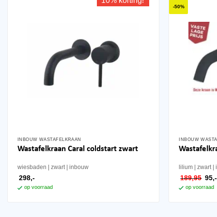
10% korting!
-50%
INBOUW WASTAFELKRAAN
INBOUW WAST
Wastafelkraan Caral coldstart zwart
Wastafelk
wiesbaden
zwart
inbouw
lilium
zwart
oors
298,-
189,95
95,
prij
op voorraad
op voorraad
was
189,