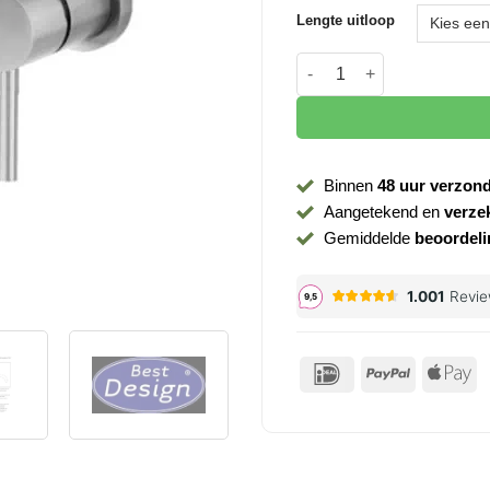
Lengte uitloop
Wastafelkraan Ore rvs-304
Binnen
48 uur verzon
Aangetekend en
verze
Gemiddelde
beoordeli
IDeal
PayPal
Ap
P