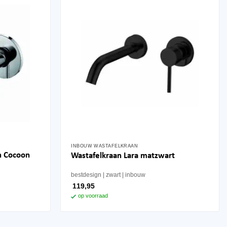
INBOUW WASTAFELKRAAN
n Cocoon
Wastafelkraan Lara matzwart
bestdesign
zwart
inbouw
119,95
op voorraad