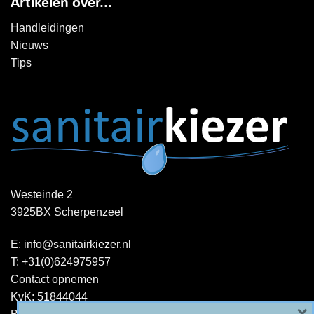
Artikelen over...
Handleidingen
Nieuws
Tips
Westeinde 2
3925BX Scherpenzeel
E:
info@sanitairkiezer.nl
T:
+31(0)624975957
Contact opnemen
KvK: 51844044