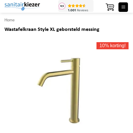
Ga
naar
inhoud
Home
Wastafelkraan Style XL geborsteld messing
10% korting!