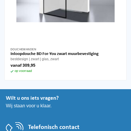
DOUCHEWANDEN
Dit
Inloopdouche BD For-You zwart muurbevestiging
product
bestdesign
zwart
glas, zwart
heeft
vanaf
309,95
meerdere
op voorraad
variaties.
Deze
optie
kan
Wilt u ons iets vragen?
gekozen
Wij staan voor u klaar.
worden
op
de
productpagina
Telefonisch contact