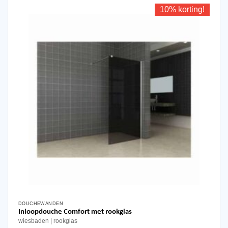
10% korting!
DOUCHEWANDEN
Dit
Inloopdouche Comfort met rookglas
product
wiesbaden
rookglas
heeft