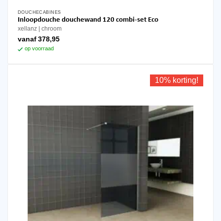
DOUCHECABINES
Dit
Inloopdouche douchewand 120 combi-set Eco
product
xellanz
chroom
heeft
vanaf
378,95
meerdere
op voorraad
variaties.
Deze
optie
10% korting!
kan
gekozen
worden
op
de
productpagina