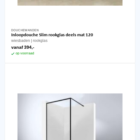
DOUCHEWANDEN
Dit
Inloopdouche Slim rookglas deels mat 120
product
wiesbaden
rookglas
heeft
vanaf
394,-
meerdere
op voorraad
variaties.
Deze
optie
kan
gekozen
worden
op
de
productpagina