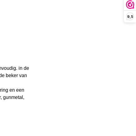
9,5
nvoudig. in de
u de beker van
ering en een
r, gunmetal,