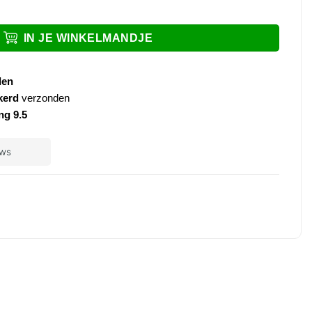
ntal
IN JE WINKELMANDJE
den
kerd
verzonden
ng 9.5
ple
ay