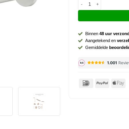
Sifon Unimatch matwit aa
Binnen
48 uur verzon
Aangetekend en
verze
Gemiddelde
beoordeli
IDeal
PayPal
Ap
P