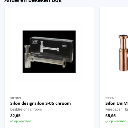
Anderen bekeken ook
SIFONS
SIFONS
Sifon designsifon S-05 chroom
Sifon UniM
bestdesign
chroom
wiesbaden
b
32,95
65,95
op voorraad
op voorraad