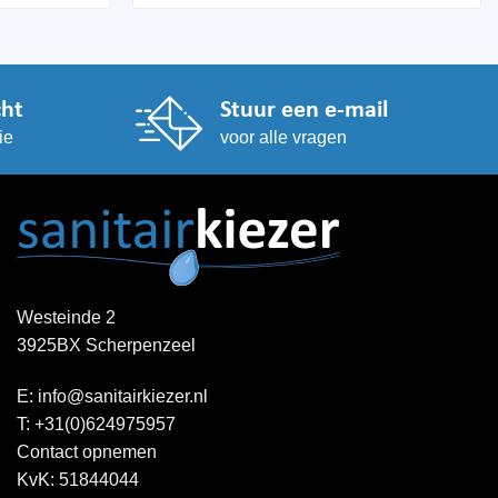
cht
Stuur een e-mail
ie
voor alle vragen
Westeinde 2
3925BX Scherpenzeel
E:
info@sanitairkiezer.nl
T:
+31(0)624975957
Contact opnemen
KvK: 51844044