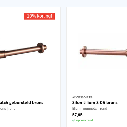
10% korting!
ACCESSOIRES
atch geborsteld brons
Sifon Lilium S-05 brons
rons
rond
lilium
gunmetal
rond
57,95
op voorraad