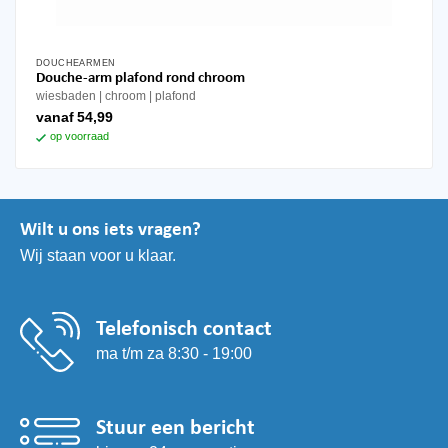
DOUCHEARMEN
Dit
Douche-arm plafond rond chroom
product
wiesbaden
chroom
plafond
heeft
vanaf
54,99
meerdere
op voorraad
variaties.
Deze
optie
kan
Wilt u ons iets vragen?
gekozen
Wij staan voor u klaar.
worden
op
de
productpagina
Telefonisch contact
ma t/m za 8:30 - 19:00
Stuur een bericht