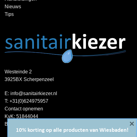
Nieuws
Tips
Westeinde 2
3925BX Scherpenzeel
E:
info@sanitairkiezer.nl
T:
+31(0)624975957
Contact opnemen
KvK: 51844044
×
BTW-ID : NL001344060B15
10% korting op alle producten van Wiesbaden!