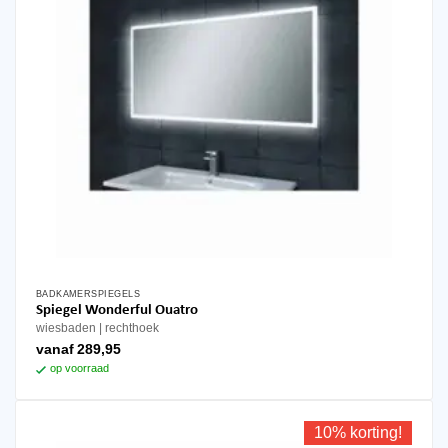
BADKAMERSPIEGELS
Dit
Spiegel Wonderful Ouatro
product
wiesbaden
rechthoek
heeft
vanaf
289,95
meerdere
op voorraad
variaties.
Deze
optie
10% korting!
kan