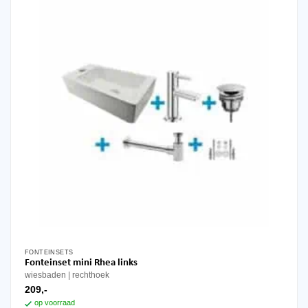
gekozen
worden
op
de
productpagina
FONTEINSETS
Fonteinset mini Rhea links
wiesbaden
rechthoek
209,-
op voorraad