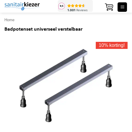
Ga
naar
inhoud
Home
Badpotenset universeel verstelbaar
10% korting!