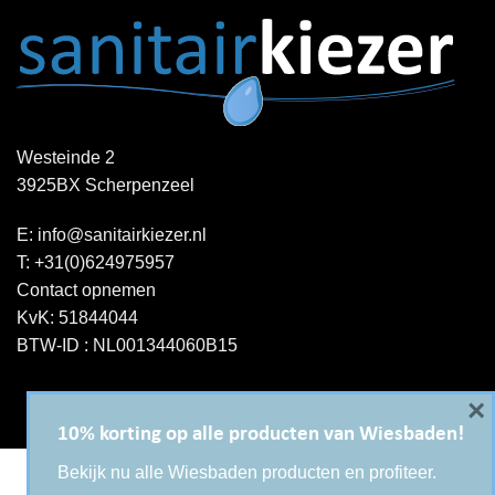
Westeinde 2
3925BX Scherpenzeel
E:
info@sanitairkiezer.nl
T:
+31(0)624975957
Contact opnemen
KvK: 51844044
BTW-ID : NL001344060B15
×
10% korting op alle producten van Wiesbaden!
Bekijk nu alle Wiesbaden producten en profiteer.
Copyright 2026 ©
Sanitairkiezer.nl
|
WordPress onderhoud