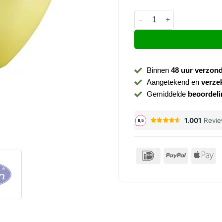
Bad vrijstaand ligbad Frid
Binnen
48 uur verzon
Aangetekend en
verze
Gemiddelde
beoordeli
IDeal
PayPal
Ap
P