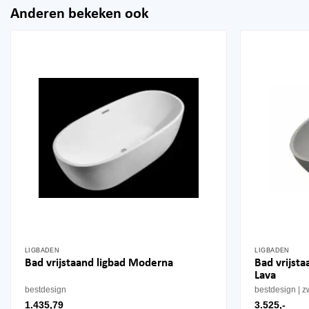
Anderen bekeken ook
LIGBADEN
LIGBADEN
Bad vrijst
Bad vrijstaand ligbad Moderna
Lava
bestdesign
bestdesign
z
1.435,79
3.525,-