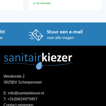
op voorraad
cht
Stuur een e-mail
ie
voor alle vragen
Westeinde 2
3925BX Scherpenzeel
E:
info@sanitairkiezer.nl
T:
+31(0)624975957
Contact opnemen