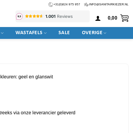
+31(0)624 975 957
INFO@SANITAIRKIEZER.NL
0,00
WASTAFELS
SALE
OVERIGE
 kleuren: geel en glanswit
tstreeks via onze leverancier geleverd