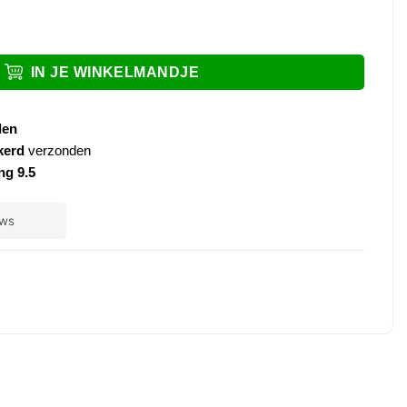
ay Yellow bicolor aantal
IN JE WINKELMANDJE
den
kerd
verzonden
ng 9.5
ple
ay