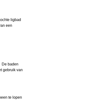
kochte ligbad
 van een
t, De baden
et gebruik van
heen te lopen