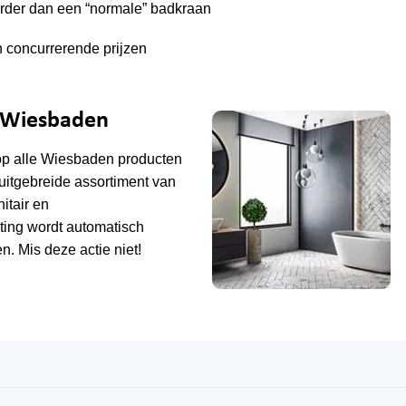
uurder dan een “normale” badkraan
n concurrerende prijzen
e Wiesbaden
op alle
Wiesbaden
producten
uitgebreide assortiment van
tair en
ting wordt automatisch
n. Mis deze actie niet!