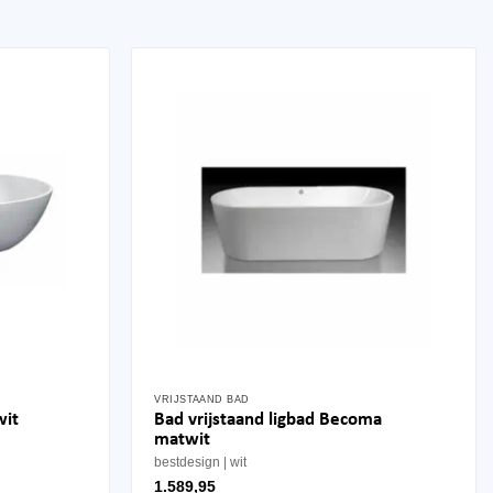
VRIJSTAAND BAD
Bad vrijstaand ligbad Becoma
wit
matwit
bestdesign
wit
1.589,95