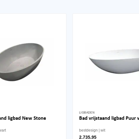
LIGBADEN
aand ligbad New Stone
Bad vrijstaand ligbad Puur 
wart
bestdesign
wit
2.735,95