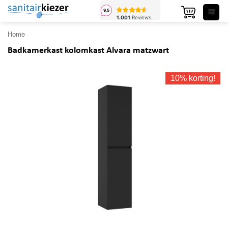
Ga
naar
inhoud
Home
Badkamerkast kolomkast Alvara matzwart
10% korting!