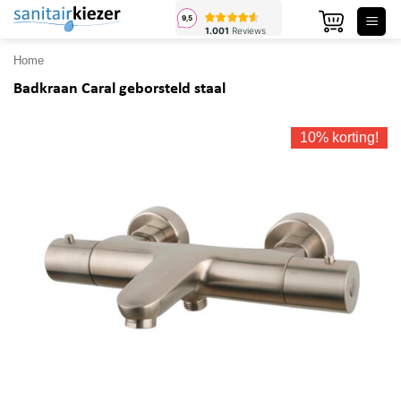
Ga
naar
inhoud
Home
Badkraan Caral geborsteld staal
10% korting!