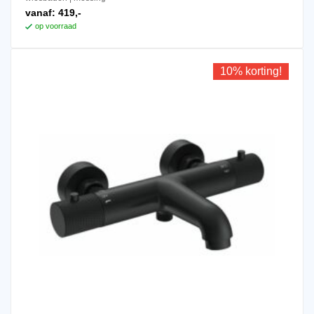
vanaf:
419,-
op voorraad
10% korting!