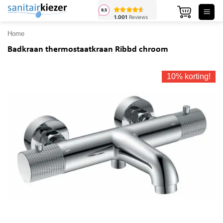
Ga
naar
inhoud
Home
Badkraan thermostaatkraan Ribbd chroom
10% korting!