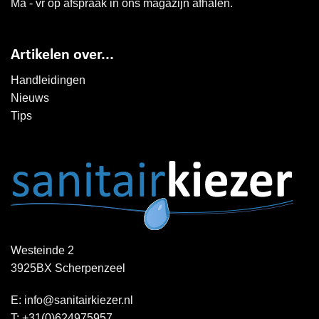
Ma - vr op afspraak in ons magazijn afhalen.
Artikelen over...
Handleidingen
Nieuws
Tips
Westeinde 2
3925BX Scherpenzeel
E:
info@sanitairkiezer.nl
T:
+31(0)624975957