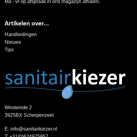
Ma - vr op afspraak in ons magazijn afhalen.
Artikelen over...
Handleidingen
Nieuws
Tips
Westeinde 2
3925BX Scherpenzeel
E:
info@sanitairkiezer.nl
T:
+31(0)624975957