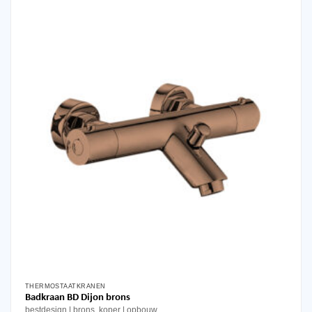
THERMOSTAATKRANEN
Badkraan BD Dijon brons
bestdesign
brons, koper
opbouw