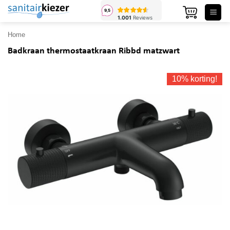
Ga
naar
inhoud
Home
Badkraan thermostaatkraan Ribbd matzwart
10% korting!