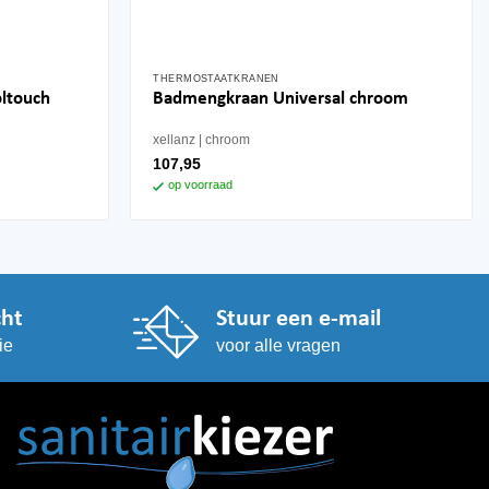
THERMOSTAATKRANEN
ltouch
Badmengkraan Universal chroom
xellanz
chroom
107,95
op voorraad
cht
Stuur een e-mail
ie
voor alle vragen