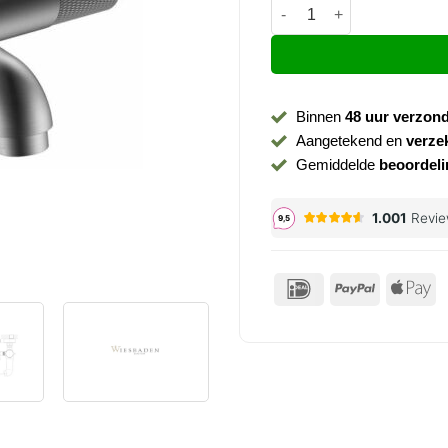
Badkraan thermostaatkraa
Binnen
48 uur verzon
Aangetekend en
verze
Gemiddelde
beoordeli
IDeal
PayPal
Ap
P