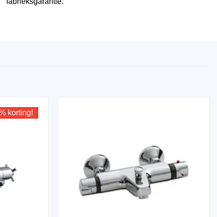
fabrieksgarantie.
% korting!