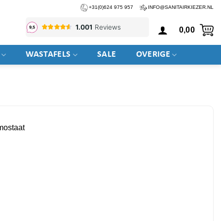
+31(0)624 975 957
INFO@SANITAIRKIEZER.NL
0,00
WASTAFELS
SALE
OVERIGE
mostaat