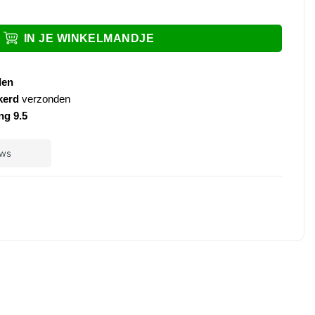
n Ribbd gunmetal aantal
IN JE WINKELMANDJE
den
kerd
verzonden
ng 9.5
ple
ay