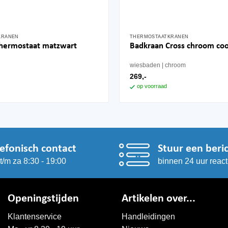
KRANEN
THERMOSTAATKRANEN
thermostaat matzwart
Badkraan Cross chroom coo
wiesbaden
chroom
269,-
op voorraad
lefonisch contact
Stuur een beri
t/m za 8:30 - 19:00
binnen 24 uur react
Openingstijden
Artikelen over...
Klantenservice
Handleidingen