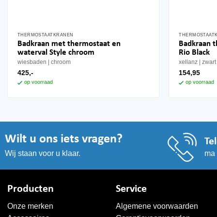
THERMOSTAATKRANEN
THERMOSTAAT
Badkraan met thermostaat en
Badkraan 
waterval Style chroom
Rio Black
wiesbaden
chroom
xellanz
zwart
425,-
154,95
op voorraad
op voorraad
Wilt u ons iets vragen?
Te
ma 
Wij staan voor u klaar.
Producten
Service
Onze merken
Algemene voorwaarden