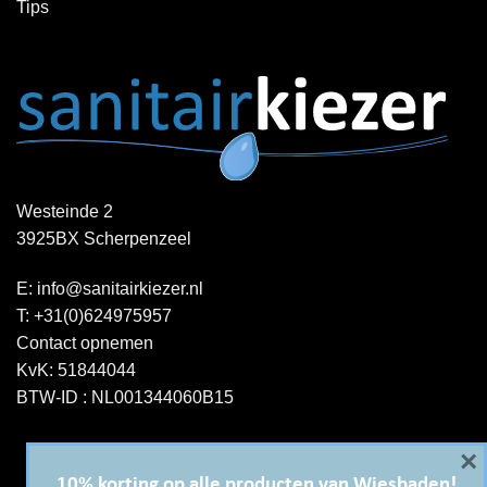
Tips
Westeinde 2
3925BX Scherpenzeel
E:
info@sanitairkiezer.nl
T:
+31(0)624975957
Contact opnemen
KvK: 51844044
BTW-ID : NL001344060B15
×
10% korting op alle producten van Wiesbaden!