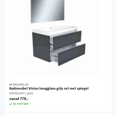
BADMEUBELEN
Dit
Badmeubel Vision hoogglans grijs set met spiegel
product
wiesbaden
grijs
heeft
vanaf
779,-
meerdere
op voorraad
variaties.
Deze