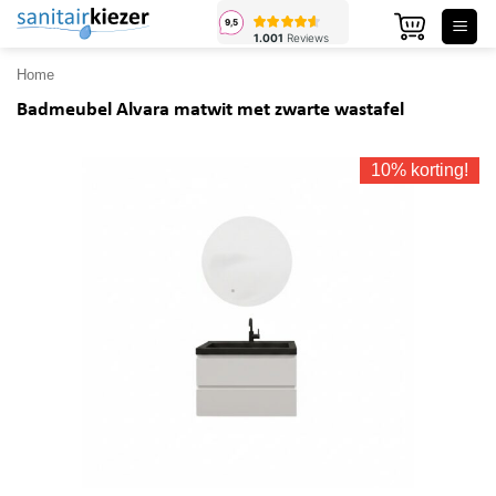
Ga
naar
inhoud
Home
Badmeubel Alvara matwit met zwarte wastafel
10% korting!