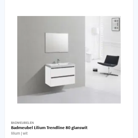
optie
kan
gekozen
worden
op
de
productpagina
BADMEUBELEN
Badmeubel Lilium Trendline 80 glanswit
lilium
wit