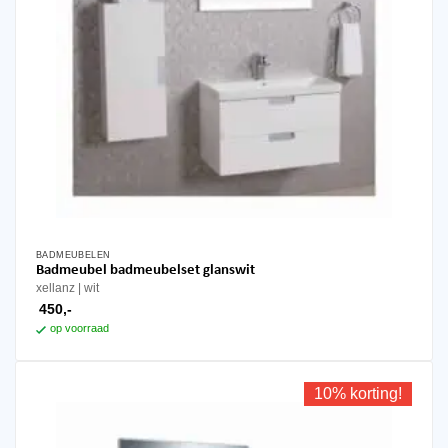
BADMEUBELEN
Badmeubel badmeubelset glanswit
xellanz
wit
450,-
op voorraad
10% korting!