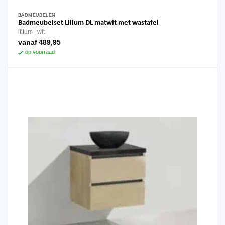
BADMEUBELEN
Dit
Badmeubelset Lilium DL matwit met wastafel
product
lilium
wit
heeft
vanaf
489,95
meerdere
op voorraad
variaties.
Deze
optie
kan
gekozen
worden
op
de
productpagina