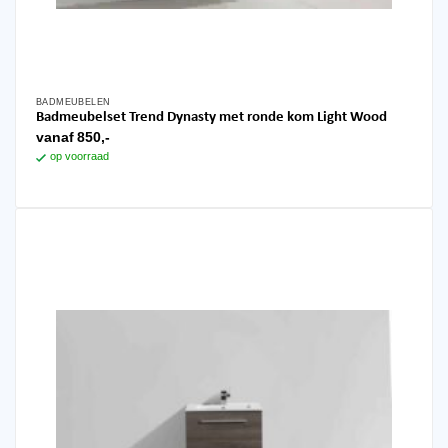
BADMEUBELEN
Dit
Badmeubelset Trend Dynasty met ronde kom Light Wood
product
vanaf
850,-
heeft
op voorraad
meerdere
variaties.
Deze
optie
kan
gekozen
worden
op
de
productpagina