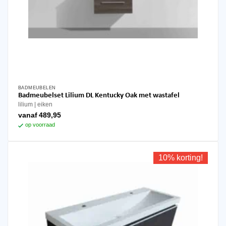
BADMEUBELEN
Dit
Badmeubelset Lilium DL Kentucky Oak met wastafel
product
lilium
eiken
heeft
vanaf
489,95
meerdere
op voorraad
variaties.
Deze
optie
10% korting!
kan
gekozen
worden
op
de
productpagina