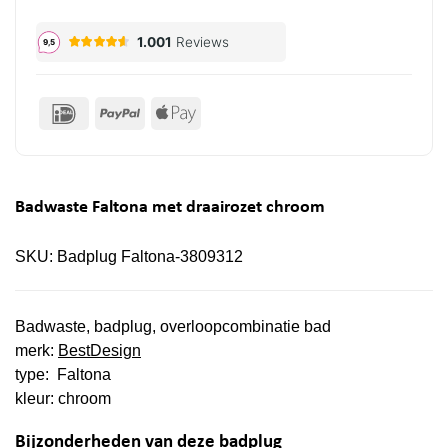
IDeal
PayPal
Apple
Pay
Badwaste Faltona met draairozet chroom
SKU:
Badplug Faltona-3809312
Badwaste, badplug, overloopcombinatie bad
merk:
BestDesign
type: Faltona
kleur: chroom
Bijzonderheden van deze badplug