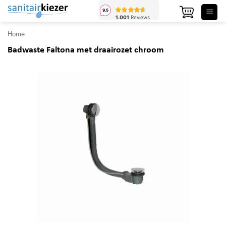
Ga
naar
inhoud
Home
Badwaste Faltona met draairozet chroom