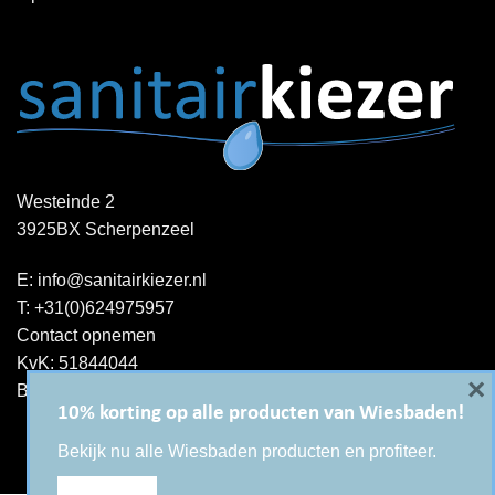
Westeinde 2
3925BX Scherpenzeel
E:
info@sanitairkiezer.nl
T:
+31(0)624975957
Contact opnemen
KvK: 51844044
×
BTW-ID : NL001344060B15
10% korting op alle producten van Wiesbaden!
Bekijk nu alle Wiesbaden producten en profiteer.