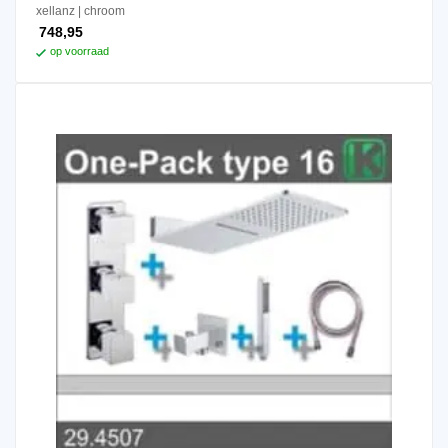
xellanz
chroom
748,95
op voorraad