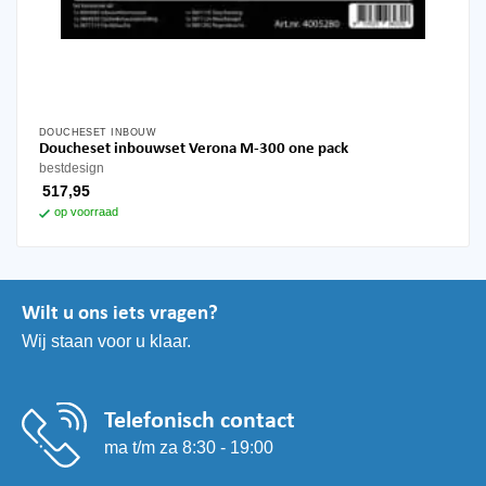
DOUCHESET INBOUW
Doucheset inbouwset Verona M-300 one pack
bestdesign
517,95
op voorraad
Wilt u ons iets vragen?
Wij staan voor u klaar.
Telefonisch contact
ma t/m za 8:30 - 19:00