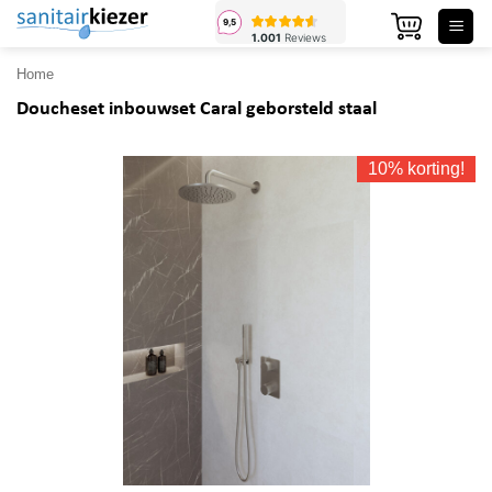
Ga
naar
inhoud
Home
Doucheset inbouwset Caral geborsteld staal
10% korting!