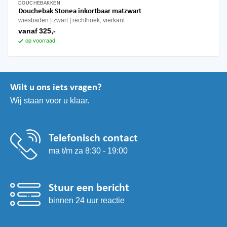
DOUCHEBAKKEN
Dit
Douchebak Stonea inkortbaar matzwart
product
wiesbaden
zwart
rechthoek, vierkant
heeft
vanaf
325,-
meerdere
op voorraad
variaties.
Deze
optie
kan
Wilt u ons iets vragen?
gekozen
Wij staan voor u klaar.
worden
op
de
productpagina
Telefonisch contact
ma t/m za 8:30 - 19:00
Stuur een bericht
binnen 24 uur reactie