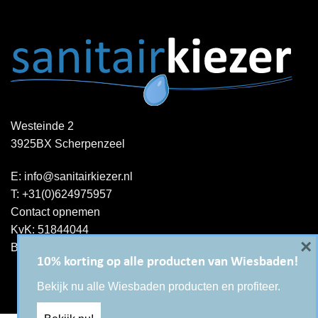
Westeinde 2
3925BX Scherpenzeel
E:
info@sanitairkiezer.nl
T:
+31(0)624975957
Contact opnemen
KvK: 51844044
×
BTW-ID : NL001344060B15
10% korting op alle producten van Wiesbaden!
Bekijk nu alle Wiesbaden producten en profiteer.