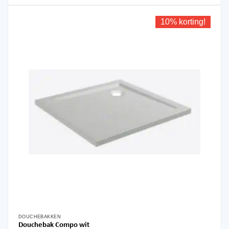
10% korting!
DOUCHEBAKKEN
Dit
Douchebak Compo wit
product