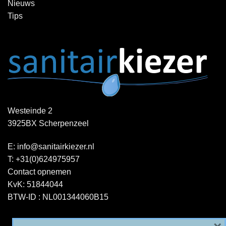
Nieuws
Tips
Westeinde 2
3925BX Scherpenzeel
E:
info@sanitairkiezer.nl
T:
+31(0)624975957
Contact opnemen
KvK: 51844044
BTW-ID : NL001344060B15