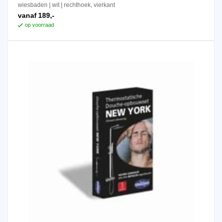
wiesbaden
wit
rechthoek, vierkant
heeft
vanaf
189,-
meerdere
op voorraad
variaties.
Deze
optie
kan
gekozen
worden
op
de
productpagina