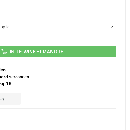
zwart aantal
IN JE WINKELMANDJE
den
kerd
verzonden
ng 9.5
ple
ay