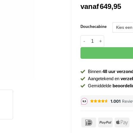
vanaf
649,95
Douchecabine
Douchecabine Bresca mat
Binnen
48 uur verzon
Aangetekend en
verze
Gemiddelde
beoordeli
IDeal
PayPal
Ap
P