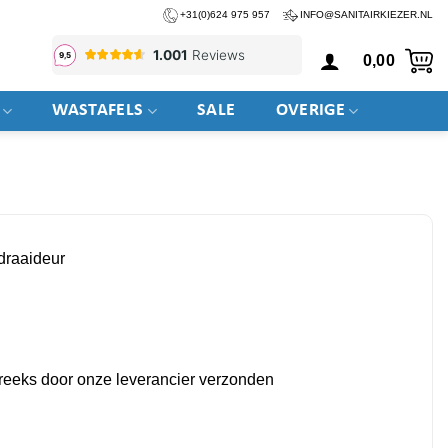
+31(0)624 975 957
INFO@SANITAIRKIEZER.NL
0,00
WASTAFELS
SALE
OVERIGE
draaideur
streeks door onze leverancier verzonden