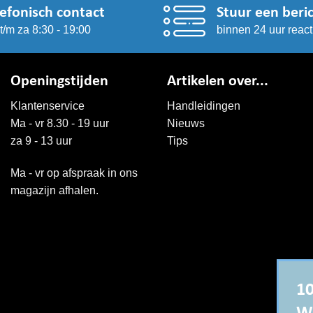
lefonisch contact
Stuur een beri
t/m za 8:30 - 19:00
binnen 24 uur react
Openingstijden
Artikelen over...
Klantenservice
Handleidingen
Ma - vr 8.30 - 19 uur
Nieuws
za 9 - 13 uur
Tips
Ma - vr op afspraak in ons
magazijn afhalen.
10