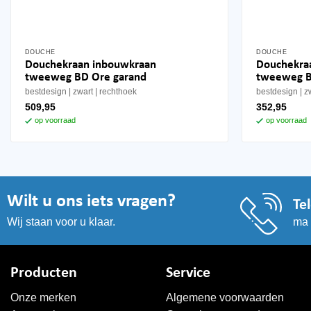
DOUCHE
DOUCHE
Douchekraan inbouwkraan
Douchekra
tweeweg BD Ore garand
tweeweg B
bestdesign
zwart
rechthoek
bestdesign
z
509,95
352,95
op voorraad
op voorraad
Wilt u ons iets vragen?
Te
ma 
Wij staan voor u klaar.
Producten
Service
Onze merken
Algemene voorwaarden