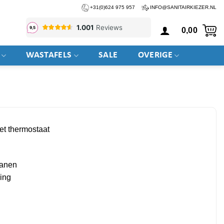
+31(0)624 975 957
INFO@SANITAIRKIEZER.NL
0,00
WASTAFELS
SALE
OVERIGE
t thermostaat
ranen
ing