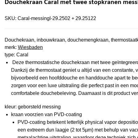
Douchekraan Caral met twee stopkranen mess
SKU:
Caral-messingl-29.2502 + 29.25122
Douchekraan, inbouwkraan, douchemengkraan, thermostaat
merk:
Wiesbaden
type: Caral
Deze thermostatische douchekraan met twee geïntegreerde
Dankzij de thermostaat geniet u altijd van een constante,
bijvoorbeeld een hoofddouche en handdouche apart te be
zorgen voor een luxe uitstraling die perfect past in een m
comfortabele douchebeleving. Daarnaast is dit product verk
kleur: geborsteld messing
kraan voorzien van PVD-coating
PVD-coating betekent letterlijk physical vapor deposit
een extreem dun laagje (2 tot 5µm) met behulp van va
metaalachtige uitstraling, waardoor deze techniek zich