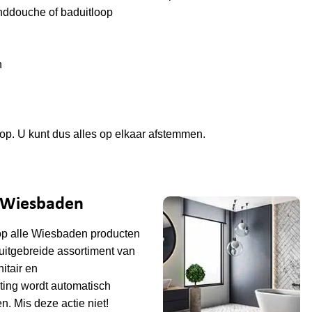
nddouche of baduitloop
n
op. U kunt dus alles op elkaar afstemmen.
e Wiesbaden
op alle
Wiesbaden
producten
uitgebreide assortiment van
tair en
ting wordt automatisch
n. Mis deze actie niet!