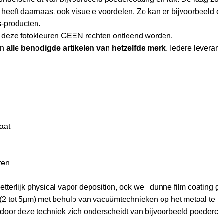
heeft daarnaast ook visuele voordelen. Zo kan er bijvoorbeeld 
-producten.
an deze fotokleuren GEEN rechten ontleend worden.
an
alle benodigde artikelen van hetzelfde merk
. Iedere leveran
aat
ren
terlijk physical vapor deposition, ook wel dunne film coatin
(2 tot 5µm) met behulp van vacuümtechnieken op het metaal te 
door deze techniek zich onderscheidt van bijvoorbeeld poederco