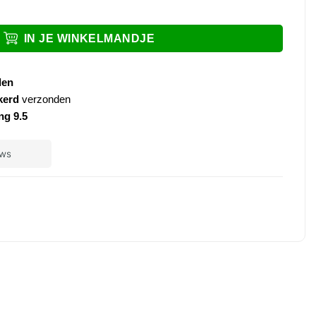
ee stopkranen messing aantal
IN JE WINKELMANDJE
den
kerd
verzonden
ng 9.5
ple
ay