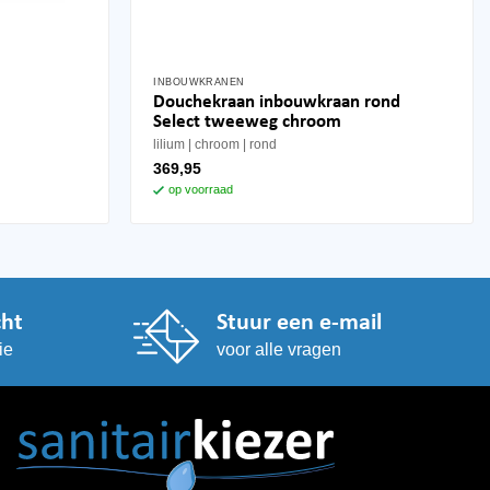
INBOUWKRANEN
Douchekraan inbouwkraan rond
Select tweeweg chroom
lilium
chroom
rond
369,95
op voorraad
cht
Stuur een e-mail
ie
voor alle vragen