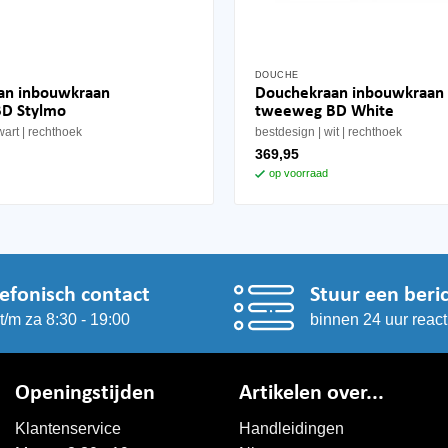
DOUCHE
an inbouwkraan
Douchekraan inbouwkraan
D Stylmo
tweeweg BD White
wart
rechthoek
bestdesign
wit
rechthoek
369,95
op voorraad
lefonisch contact
Stuur een beri
t/m za 8:30 - 19:00
binnen 24 uur react
Openingstijden
Artikelen over...
Klantenservice
Handleidingen