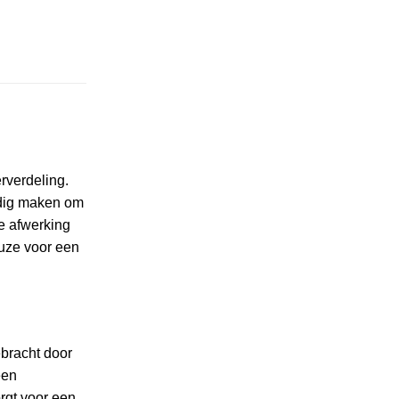
rverdeling.
oudig maken om
e afwerking
euze voor een
ebracht door
een
rgt voor een