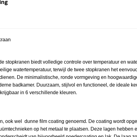
ing
kraan
 stopkranen biedt volledige controle over temperatuur en wate
 veilige watertemperatuur, terwijl de twee stopkranen het eenv
dienen. De minimalistische, ronde vormgeving en hoogwaardig
oderne badkamer. Duurzaam, stijlvol en functioneel, de ideale k
rijgbaar in 6 verschillende kleuren.
ion, ook wel dunne film coating genoemd. De coating wordt opg
cuümtechnieken op het metaal te plaatsen. Deze lagen hebben 
 onderscheidt van bijvoorbeeld poedercoating en lak. De laag zo