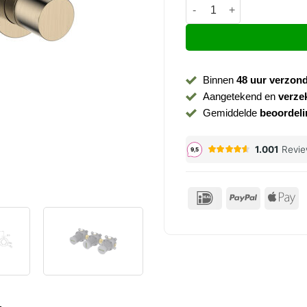
Douchekraan Caral met tw
Binnen
48 uur verzon
Aangetekend en
verze
Gemiddelde
beoordeli
IDeal
PayPal
Ap
P