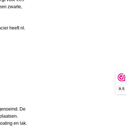
een zwarte,
cier heeft nl.
9,5
g genoemd. De
plaatsen.
ating en lak.