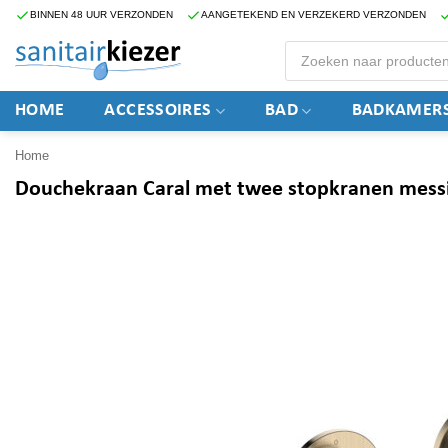
Ga
BINNEN 48 UUR VERZONDEN
AANGETEKEND EN VERZEKERD VERZONDEN
naar
Producten
zoeken
inhoud
HOME
ACCESSOIRES
BAD
BADKAMERS
Home
Douchekraan Caral met twee stopkranen mess